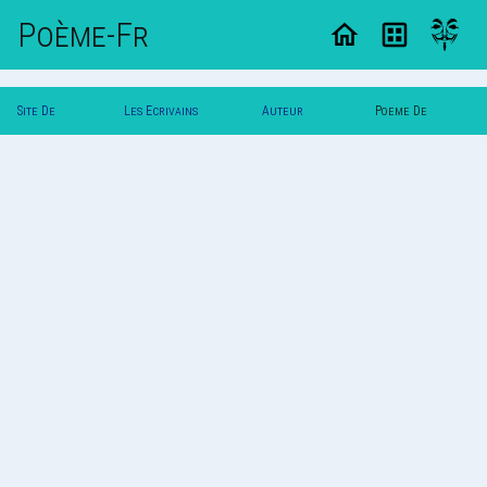
Poème-Fr
Site De
Les Ecrivains
Auteur
Poeme De
Poemes
Poetes
Zeugme
Zeugme