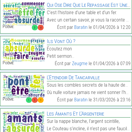
Qui Ose Dire Que Le Repassage Est Une Corvée ?
C’est l’histoire d’une table et d’un fer.
Avec un certain savoir, je vous la raconte en vers…
Poème:
Écrit par
Baratin
le 01/04/2026 à 12:20
3
4
Ils Vont Où ?
Écoutez mon
Petit sermon…
Poème:
Écrit par
Zeugme
le 01/04/2026 à 07:09
L’Étendoir De Tancarville
Sous les combles secrets de la haute demeure,
Où nulle voiture jamais ne vient sonner l’heure,…
Poème:
Écrit par
Baratin
le 31/03/2026 à 23:16
1
1
1
Les Amants Et L’Argenterie
Sur la nappe blanche, l’argent scintille,
Le Couteau s’incline, il n’est pas une faucille,…