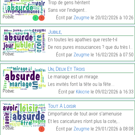
Trop de gens héritent
Sans voir l’indigent…
Poème:
Écrit par
Zeugme
le 20/02/2026 à 10:26
1
1
Jubile,
En toutes les apathies que reste-t-il
De nos pures insouciances ? que du très lourd !…
Poème:
Écrit par
Zeugme
le 16/02/2026 à 07:50
Un, Deux Et Trois
Le mariage est un mirage.
Les invités font la tête ou la fête.…
Poème:
Écrit par
Kikicrie
le 09/02/2026 à 16:33
Tout À Loisir
L’importance de tout avoir s’amenuise
Et les caricatures n’ont plus la cote,…
Poème:
Écrit par
Zeugme
le 29/01/2026 à 08:08
1