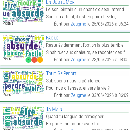
En Juste Mort
Le son lointain d’un chant d’oiseau attend
Son lieu atteint, il est en paix chez lui,…
Poème:
Écrit par
Zeugme
le 25/06/2026 à 06:24
Facile
Reste évidemment l’option la plus terrible
S’habituer aux chaleurs, se raconter des fables,…
Poème:
Écrit par
Zeugme
le 23/06/2026 à 08:05
2
1
1
Tout Se Perdit
Subissons-nous la pénitence
Pour nos offenses, envers la vie ?…
Poème:
Écrit par
Zeugme
le 03/06/2026 à 06:09
Ta Main
Quand tu languis de témoigner
Emporte ton ombre avec toi,…