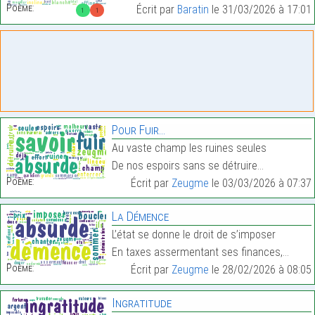
Poème:
Écrit par
Baratin
le 31/03/2026 à 17:01
1
1
Pour Fuir…
Au vaste champ les ruines seules
De nos espoirs sans se détruire…
Poème:
Écrit par
Zeugme
le 03/03/2026 à 07:37
La Démence
L’état se donne le droit de s’imposer
En taxes assermentant ses finances,…
Poème:
Écrit par
Zeugme
le 28/02/2026 à 08:05
Ingratitude