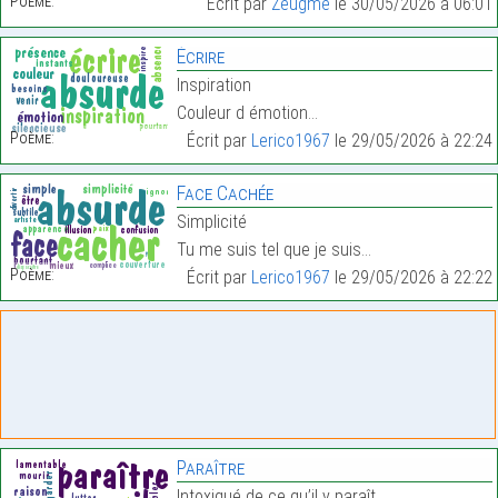
Poème:
Écrit par
Zeugme
le 30/05/2026 à 06:01
Écrire
Inspiration
Couleur d émotion…
Poème:
Écrit par
Lerico1967
le 29/05/2026 à 22:24
Face Cachée
Simplicité
Tu me suis tel que je suis…
Poème:
Écrit par
Lerico1967
le 29/05/2026 à 22:22
Paraître
Intoxiqué de ce qu’il y paraît