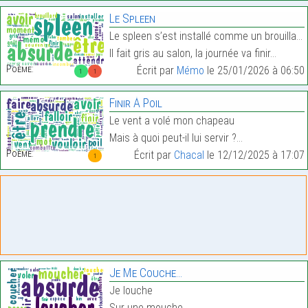
Le Spleen
Le spleen s’est installé comme un brouillard qui t
Il fait gris au salon, la journée va finir…
Poème:
Écrit par
Mémo
le 25/01/2026 à 06:50
1
1
Finir À Poil
Le vent a volé mon chapeau
Mais à quoi peut-il lui servir ?…
Poème:
Écrit par
Chacal
le 12/12/2025 à 17:07
1
Je Me Couche…
Je louche
Sur une mouche…