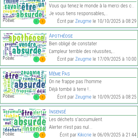
Vous qui tenez le monde à la merci des chiffres
Je vous tiens responsables,…
Poème:
Écrit par
Zeugme
le 10/10/2025 à 08:29
1
1
Apothéose
Bien obligé de constater
L’ampleur terrible des réussites,…
Poème:
Écrit par
Zeugme
le 17/09/2025 à 10:00
1
1
Même Pas
On ne frappe pas l’homme
Déjà tombé à terre !…
Poème:
Écrit par
Zeugme
le 10/09/2025 à 08:25
1
1
Insensé
Les déchets s’accumulent.
Alerter n’est pas nul.…
Poème:
Écrit par
Kikicrie
le 06/09/2025 à 21:44
1
1