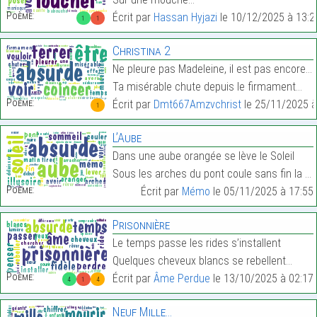
Poème:
Écrit par
Hassan Hyjazi
le 10/12/2025 à 13:2
1
1
Christina 2
Ne pleure pas Madeleine, il est pas encore temps
Ta misérable chute depuis le firmament…
Poème:
Écrit par
Dmt667Amzvchrist
le 25/11/2025 à
1
L’Aube
Dans une aube orangée se lève le Soleil
Sous les arches du pont coule sans fin la Loire…
Poème:
Écrit par
Mémo
le 05/11/2025 à 17:55
Prisonnière
Le temps passe les rides s’installent
Quelques cheveux blancs se rebellent…
Poème:
Écrit par
Âme Perdue
le 13/10/2025 à 02:17
4
1
4
Neuf Mille…