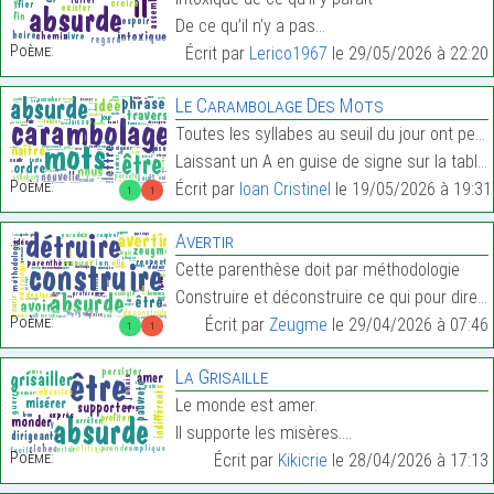
De ce qu’il n’y a pas…
Poème:
Écrit par
Lerico1967
le 29/05/2026 à 22:20
Le Carambolage Des Mots
Toutes les syllabes au seuil du jour ont percuté,
Laissant un A en guise de signe sur la table,…
Poème:
Écrit par
Ioan Cristinel
le 19/05/2026 à 19:31
1
1
Avertir
Cette parenthèse doit par méthodologie
Construire et déconstruire ce qui pour dire n’insp…
Poème:
Écrit par
Zeugme
le 29/04/2026 à 07:46
1
1
La Grisaille
Le monde est amer.
Il supporte les misères.…
Poème:
Écrit par
Kikicrie
le 28/04/2026 à 17:13