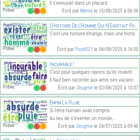
Il s’ennuyait dans un placard…
Poème:
Écrit par
Mémo
le 15/08/2025 à 06:36
2
1
1
L’Histoire De L’Homme Qui N’Existait Pas.
C’est une histoire étrange, mais une histoire tout
…
Poème:
Écrit par
Psy6021
le 04/08/2025 à 16:00
2
1
1
Incurable !
C’est pour quelques rayons qu’ils roulent pendant
Il faut bien raconter aux amis ses vacances,…
Poème:
Écrit par
Zeugme
le 02/08/2025 à 10:07
1
1
Enfin La Pluie
Si l’être humain avait compris
Au lieu de s’inventer un monde,…
Poème:
Écrit par
Zeugme
le 24/07/2025 à 09:46
3
2
1