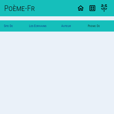
Poème-Fr
Site De
Les Ecrivains
Auteur
Poeme De
Poemes
Poetes
Zeugme
Zeugme