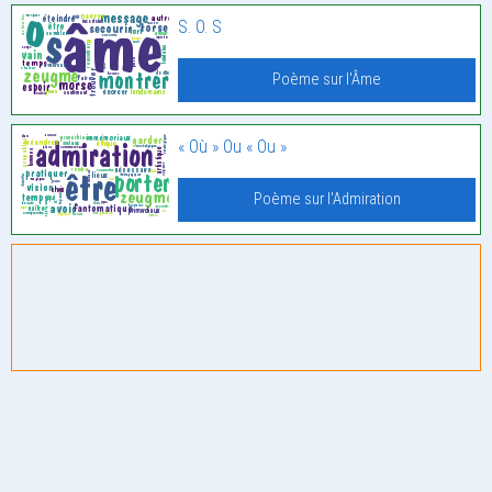
S. O. S
Poème sur l'Âme
« Où » Ou « Ou »
Poème sur l'Admiration