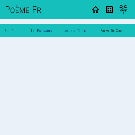
Poème-Fr
Site De
Les Ecrivains
Auteur Chris
Poeme De Chris
Poemes
Poetes
Jordan
Jordan