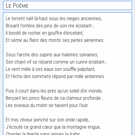
Le Poème
Le torrent naît là-haut sous les neiges anciennes,
Brisant l’ombre des pins de son rire éclatant ;
Il bondit de rocher en gouffre étincelant,
Et sème au flanc des monts ses perles aériennes.
Sous l’arche des sapins aux haleines sylvaines,
Son chant vif se répand comme un cuivre éclatant ;
Le vent mêle à ses eaux son souffle palpitant,
Et l’écho des sommets répond par mille antiennes.
Puis il court dans les prés qu’un soleil d’or inonde,
Berçant les joncs fleuris de sa clameur profonde ;
Les oiseaux du matin se taisent pour l’ouïr.
Et moi, rêveur penché sur son onde rapide,
J’écoute ce grand cœur que la montagne irrigue,
Chanter la liberté sans jamais la trahir.