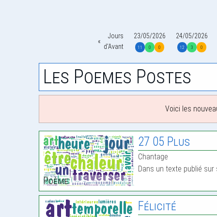
Jours
23/05/2026
24/05/2026
d'Avant
11
0
0
12
3
0
Les Poemes Postes
Voici les nouvea
27 05 Plus
Chantage
Dans un texte publié sur 
Poème:
Félicité