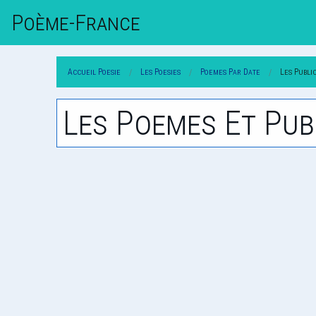
Poème-Fr
Ance
Accueil Poesie
Les Poesies
Poemes Par Date
Les Publi
Les Poemes Et Pub