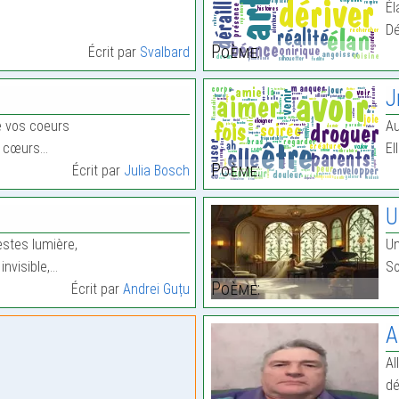
Él
Dé
Poème:
Écrit par
Svalbard
J
e vos coeurs
Au
s cœurs…
El
Poème:
Écrit par
Julia Bosch
U
restes lumière,
Un
nvisible,…
So
Poème:
Écrit par
Andrei Guțu
A
Al
dé