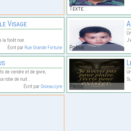
Texte:
le Visage
A
L’
 la forêt noir…
J’
Poème:
Écrit par
Rue Grande Fortune
us
L
ts de cendre et de givre,
Un
a robe de nuit.…
Su
Prose:
Écrit par
Oiseau-Lyre