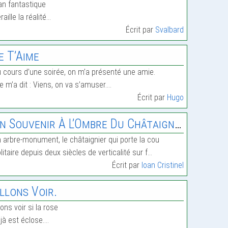
an fantastique
raille la réalité…
Écrit par
Svalbard
e T’Aime
 cours d’une soirée, on m’a présenté une amie.
le m’a dit : Viens, on va s’amuser.…
Écrit par
Hugo
n Souvenir À L’Ombre Du Châtaignier Séculaire
 arbre-monument, le châtaignier qui porte la cou
litaire depuis deux siècles de verticalité sur f…
Écrit par
Ioan Cristinel
llons Voir.
lons voir si la rose
jà est éclose.…