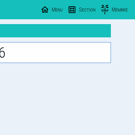
Menu
Section
Membre
6