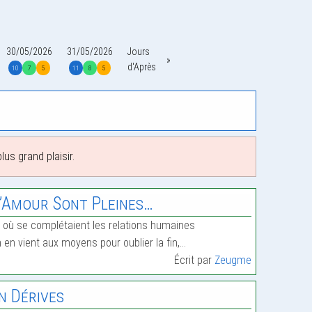
30/05/2026
31/05/2026
Jours
d'Après
10
7
5
11
8
5
us grand plaisir.
’Amour Sont Pleines…
 où se complétaient les relations humaines
 en vient aux moyens pour oublier la fin,…
Écrit par
Zeugme
n Dérives