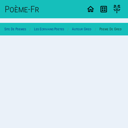
Poème-Fr
Site De Poemes
Les Ecrivains Poetes
Auteur Gred
Poeme De Gred