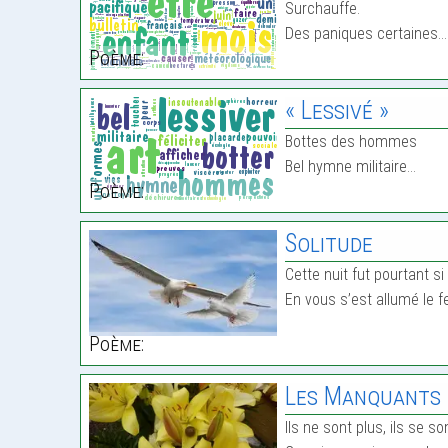
Surchauffe.
Des paniques certaines…
Poème:
« Lessivé »
Bottes des hommes
Bel hymne militaire…
Poème:
Solitude
Cette nuit fut pourtant si 
En vous s’est allumé le 
Poème:
Les Manquants 
Ils ne sont plus, ils se so