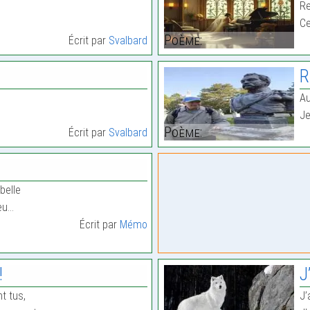
Re
Ce
Poème:
Écrit par
Svalbard
R
Au
Je
Poème:
Écrit par
Svalbard
belle
feu…
Écrit par
Mémo
!
J
nt tus,
J’