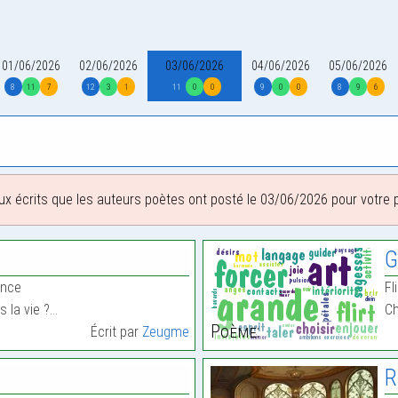
01/06/2026
02/06/2026
03/06/2026
04/06/2026
05/06/2026
8
11
7
12
3
1
11
0
0
9
0
0
8
9
6
ux écrits que les auteurs poètes ont posté le 03/06/2026 pour votre pl
G
ence
Fl
 la vie ?…
Ch
Poème:
Écrit par
Zeugme
R