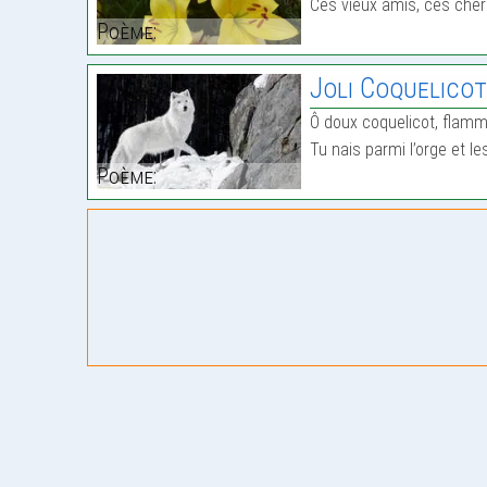
Ces vieux amis, ces cher
Poème:
Joli Coquelico
Ô doux coquelicot, flamm
Tu nais parmi l’orge et 
Poème: