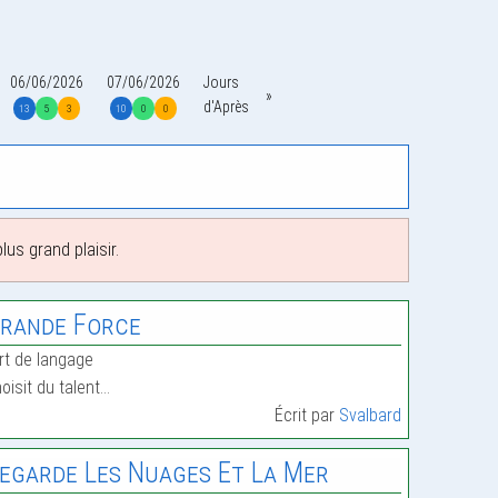
06/06/2026
07/06/2026
Jours
d'Après
13
5
3
10
0
0
us grand plaisir.
rande Force
irt de langage
oisit du talent…
Écrit par
Svalbard
egarde Les Nuages Et La Mer