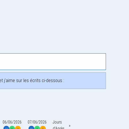
 j'aime sur les écrits ci-dessous :
06/06/2026
07/06/2026
Jours
d'Après
13
5
3
10
0
0