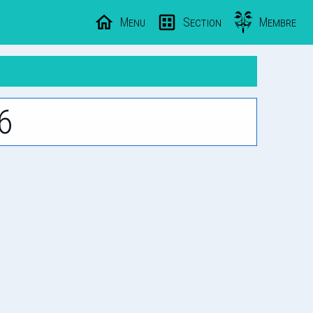
Menu
Section
Membre
6