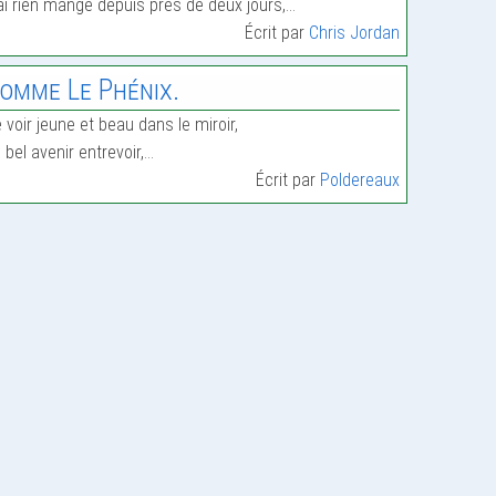
ai rien mangé depuis près de deux jours,…
Écrit par
Chris Jordan
omme Le Phénix.
 voir jeune et beau dans le miroir,
 bel avenir entrevoir,…
Écrit par
Poldereaux