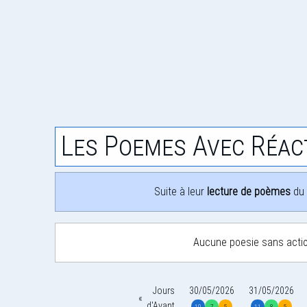
Les Poemes Avec Réac
Suite à leur
lecture de poèmes
du 
Aucune poesie sans acti
Jours
30/05/2026
31/05/2026
d'Avant
10
7
5
11
8
5