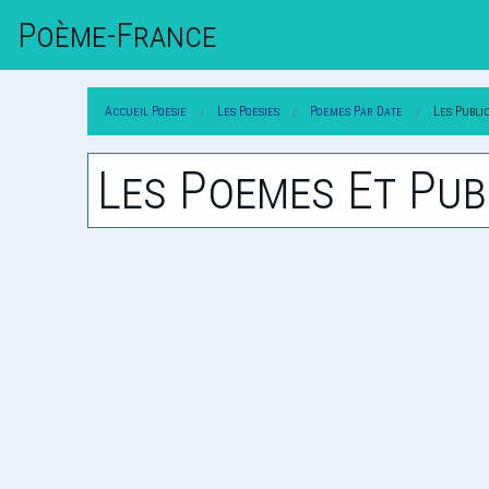
Poème-Fr
Ance
Accueil Poesie
Les Poesies
Poemes Par Date
Les Publi
Les Poemes Et Pub