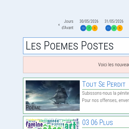
Jours
30/05/2026
31/05/2026
d'Avant
10
7
5
11
8
5
Les Poemes Postes
Voici les nouvea
Tout Se Perdit
Subissons-nous la pénit
Pour nos offenses, envers
Poème:
03 06 Plus