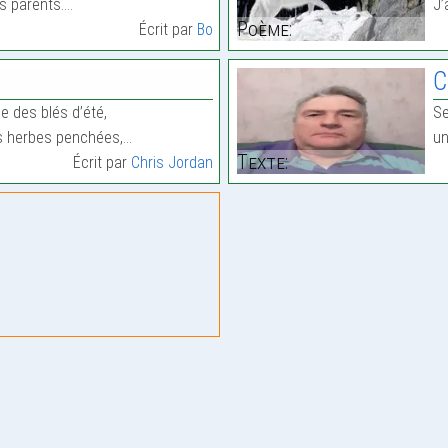
s parents.…
J’
Poème:
Écrit par
Bo
t
C
e des blés d’été,
Se
les herbes penchées,…
un
Texte:
Écrit par
Chris Jordan