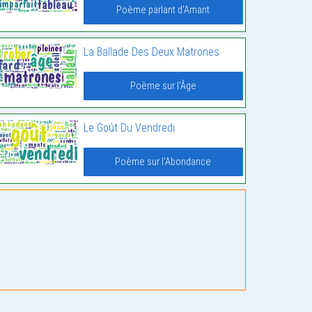
Poème parlant d'Amant
La Ballade Des Deux Matrones
Poème sur l'Âge
Le Goût Du Vendredi
Poème sur l'Abondance