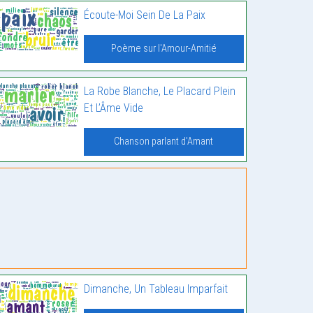
Écoute-Moi Sein De La Paix
Poème sur l'Amour-Amitié
La Robe Blanche, Le Placard Plein
Et L’Âme Vide
Chanson parlant d'Amant
Dimanche, Un Tableau Imparfait