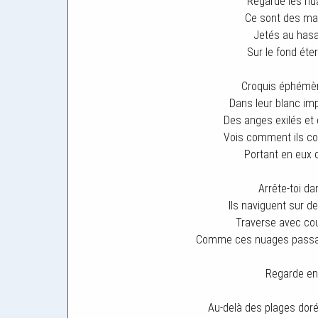
Regarde les nua
Ce sont des ma
Jetés au hasa
Sur le fond éter
Croquis éphémère
Dans leur blanc imp
Des anges exilés et
Vois comment ils cou
Portant en eux 
Arrête-toi da
Ils naviguent sur d
Traverse avec cou
Comme ces nuages passager
Regarde ens
Au-delà des plages doré