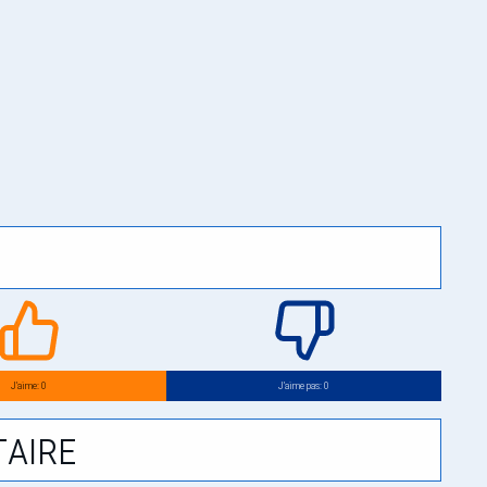
J’aime: 0
J’aime pas: 0
aire