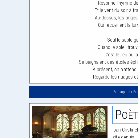
Résonne l’hymne des
Et le vent du soir à tr
Au-dessus, les anges
Qui recueillent la lu
Seul le sable g
Quand le soleil tro
C’est le lieu où j
Se baignaient des étoiles ép
À présent, on n’attend 
Regarde les nuages et 
Partage du P
Poèt
Ioan Cristine
site depuis l