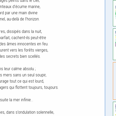
ges peints dans le ciel,
nteaux d’écume marine,
rd par une main divine
nel, au-delà de l’horizon.
s, dissipés dans la nuit,
arfait, cachent-ils peut-être
 des âmes innocentes en feu.
rent vers les forêts vierges,
des secrets bien scellés.
ns leur calme absolu ;
es mers sans un seul soupir,
rage tout ce qui est lourd,
s qui flottent toujours, toujours.
uite la mer infinie…
es, dans s’ondulation solennelle,