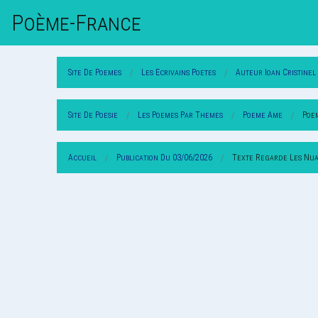
Poème-Fr
Ance
Site De Poemes
Les Ecrivains Poetes
Auteur Ioan Cristinel
Site De Poesie
Les Poemes Par Themes
Poeme Ame
Poe
Accueil
Publication Du 03/06/2026
Texte Regarde Les Nua