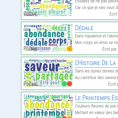
Essayez de ne pas pleure
Car ce que je vais vous d
Poème:
Écri
Dédale
Dans l’opulence et l’abo
Mon corps en émoi se no
Poème:
Écrit par
1
L’Histoire De L
Dans les dunes dorées 
Au carrefour des saveurs, 
Poème:
Écrit
1
2
Le Printemps Est
Couleurs fleuries de joie 
Mettant en valeur des be