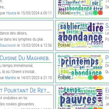
r,
J’
ire,…
De
Poème:
t par
Houria
le 15/05/2024 à 00:11
1
1
S
ndance des désirs,
Le
ie dans les lymphes du plai…
Pa
Poème:
Saucisson
le 13/02/2024 à 12:56
a Cuisine Du Maghreb.
P
du temps immémorial,
Di
là où l’Orient s’install…
Qu
Poème:
 par
Maniho
le 14/07/2023 à 21:10
1
1
1
 Pourtant De Retour
E
et ondulées en toi
En
lles rosées glissantes…
Je