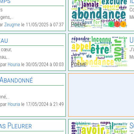
emps
I
ts
Co
 gens,…
Mê
Poème:
par
Zeugme
le 11/05/2025 à 07:37
2
2
2
eau
U
 cœur,
J’
eau,…
Ma
Poème:
t par
Houria
le 30/05/2024 à 00:03
 Abandonné
nné,…
t par
Houria
le 17/05/2024 à 21:49
as Pleurer
S