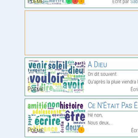
Poème:
Écrit par
Sab
3
2
2
A Dieu
On dit souvent
Qu’après la pluie viendra 
Poème:
Écr
Ce N’Était Pas 
Hé non,
Nous deux,…
Poème:
Écr
1