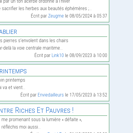
ai par un ton acerbe ordonné à l’hiver
 sacrifier les herbes aux beautés éphémères ;…
Écrit par
Zeugme
le 08/05/2024 à 05:37
ablier
s pierres s’envolent dans les chairs
r-delà la voie centrale maritime…
Écrit par
Link10
le 08/09/2023 à 10:00
rintemps
vin printemps
i va et vient…
Écrit par
Enviedailleurs
le 17/05/2023 à 13:52
ntre Riches Et Pauvres !
 me promenant sous la lumière « défaite »,
 réfléchis moi aussi…