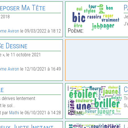
Reposer Ma Tête
P
r 2018
Je
J’
Poème:
ôme Aviron
le 09/03/2022 à 18:12
e Dessine
e », le 11 octobre 2021
ôme Aviron
le 12/10/2021 à 16:49
le
C
s dérives lentement
Tr
 le sol…
Su
Poème:
it par
Mathi
le 06/10/2021 à 14:28
ieux Juste Instant.
L