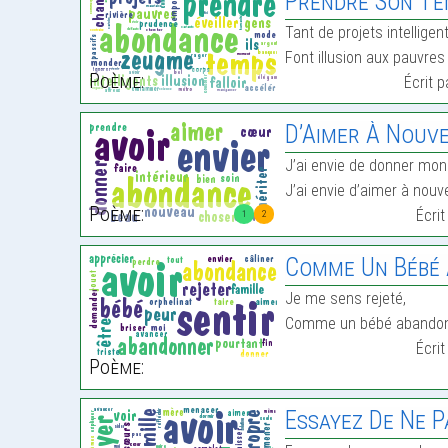
Prendre Son T
Tant de projets intelligen
Font illusion aux pauvres
Poème:
Écrit 
D’Aimer À Nouv
J’ai envie de donner mon
J’ai envie d’aimer à nouv
Poème:
Écri
1
2
Comme Un Bébé
Je me sens rejeté,
Comme un bébé abando
Écri
Poème:
Essayez De Ne P