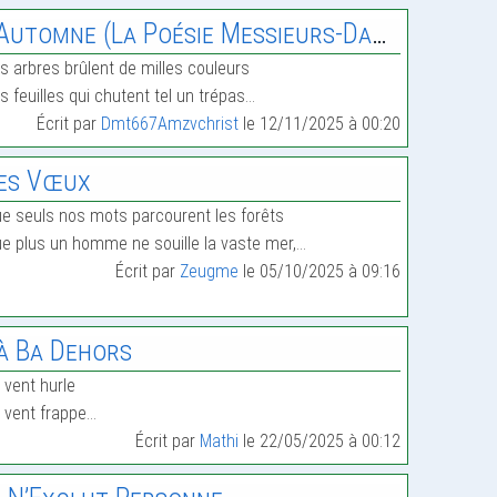
’Automne (La Poésie Messieurs-Dames)
s arbres brûlent de milles couleurs
s feuilles qui chutent tel un trépas…
Écrit par
Dmt667Amzvchrist
le 12/11/2025 à 00:20
es Vœux
e seuls nos mots parcourent les forêts
e plus un homme ne souille la vaste mer,…
Écrit par
Zeugme
le 05/10/2025 à 09:16
à Ba Dehors
 vent hurle
 vent frappe…
Écrit par
Mathi
le 22/05/2025 à 00:12