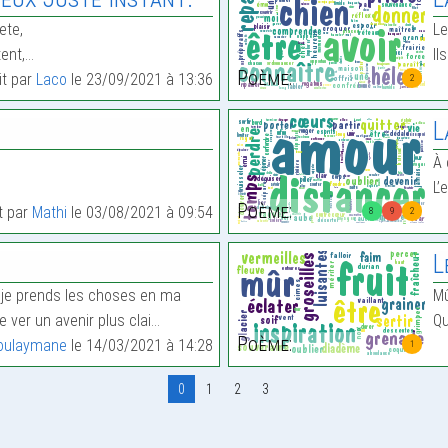
ete,
Le
tent,…
Il
Poème:
it par
Laco
le 23/09/2021 à 13:36
2
L
À 
L’
Poème:
it par
Mathi
le 03/08/2021 à 09:54
8
9
2
L
 je prends les choses en ma
M
e ver un avenir plus clai…
Qu
Poème:
oulaymane
le 14/03/2021 à 14:28
1
0
1
2
3