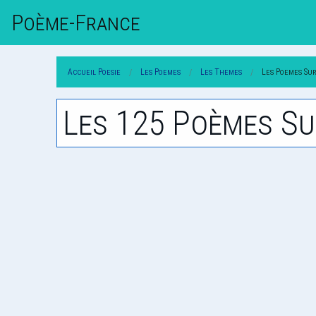
Poème-Fr
Ance
Accueil Poesie
Les Poemes
Les Themes
Les Poemes Su
Les 125 Poèmes Su