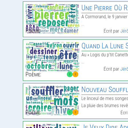
Une Pierre Où 
A Cormorand, le 9 janvie
…
Poème:
Écrit par
Jér
Quand La Lune S
Au « Logis du p’tit Canett
…
Écrit par
Jér
Poème:
2
2
Nouveau Souff
Le linceul de mes songe
La pluie des brumes revêt
Poème:
Écr
1
2
Je Veux Dire Ad