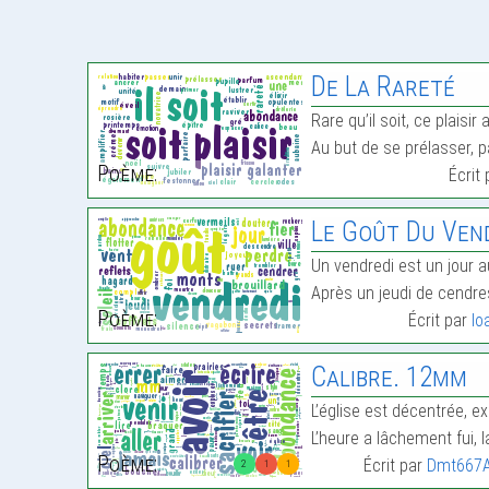
De La Rareté
Rare qu’il soit, ce plaisi
Au but de se prélasser, p
Poème:
Écrit
Le Goût Du Ven
Un vendredi est un jour au
Après un jeudi de cendres
Poème:
Écrit par
Io
Calibre. 12mm
L’église est décentrée, ex
L’heure a lâchement fui,
Poème:
Écrit par
Dmt667A
2
1
1