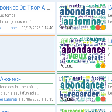
 De Trop A Cette Periode
L
suis tombé
Le
a nuit, je suis resté…
Le
Poème:
o Lacombe
le 09/12/2025 à 14:40
2
1
1
L
Qu
Qu
Poème:
2
2
L’Absence
L
u fond des brumes pâles,
Le
, sur le seuil d’un adie…
Le
Poème:
er Lahmidi
le 15/06/2025 à 10:15
1
1