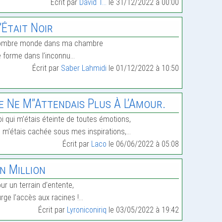
Écrit par
David T...
le 31/12/2022 à 00:00
’Était Noir
ombre monde dans ma chambre
 forme dans l’inconnu…
Écrit par
Saber Lahmidi
le 01/12/2022 à 10:50
e Ne M’’Attendais Plus À L’Amour.
i qui m’étais éteinte de toutes émotions,
 m’étais cachée sous mes inspirations,…
Écrit par
Laco
le 06/06/2022 à 05:08
n Million
ur un terrain d’entente,
rge l’accès aux racines !…
Écrit par
Lyroniconiriq
le 03/05/2022 à 19:42