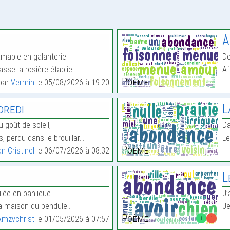
À
r amable en galanterie
De
asse la rosière établie…
Af
Poème:
 par
Vermin
le 05/08/2026 à 19:20
dredi
L
 goût de soleil,
Da
, perdu dans le brouillar…
Le
Poème:
an Cristinel
le 06/07/2026 à 08:32
L
ilée en banlieue
J’
 la maison du pendule…
Je
Poème:
mzvchrist
le 01/05/2026 à 07:57
1
1