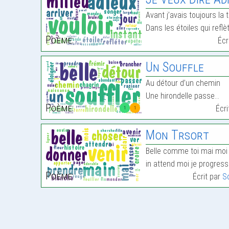
Avant j’avais toujours la t
Dans les étoiles qui reflè
Poème:
Écr
Un Souffle
Au détour d’un chemin
Une hirondelle passe…
Poème:
Écr
1
1
Mon Trsort
Belle comme toi mai moi
in attend moi je progress
Poème:
Écrit par
S