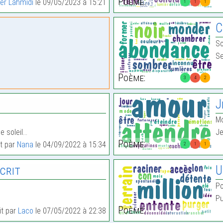
Poème:
er Lahmidi
le 09/05/2023 à 15:21
1
1
1
C
S
Se
Poème:
3
4
2
J
Mo
le soleil…
Je
Poème:
it par
Nana
le 04/09/2022 à 15:34
2
1
1
Écrit
U
Po
Pu
Poème:
it par
Laco
le 07/05/2022 à 22:38