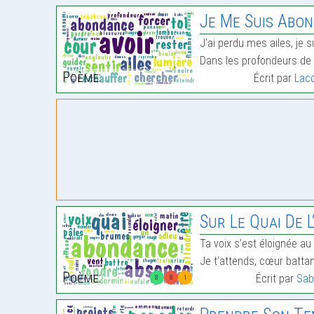
Je Me Suis Abondonnee
J’ai perdu mes ailes, je 
Dans les profondeurs de l
Poème:
Écrit par
Lac
Sur Le Quai De 
Ta voix s’est éloignée a
Je t’attends, cœur battant
Poème:
Écrit par
Sab
8
8
1