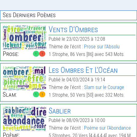
Ses Derniers Poèmes
Vents D’Ombres
Publié le 23/02/2025 à 12:08
Thème de l'écrit :
Prose sur l'Absolu
Prose:
1 Strophe, 86 Vers [86] avec 543 Mots.
1
1
Les Ombres Et L’Océan
Publié le 04/03/2024 à 19:14
Thème de l'écrit :
Slam sur le Courage
Slam:
1 Strophe, 50 Vers [50] avec 332 Mots.
1
1
Sablier
Publié le 08/09/2023 à 10:00
Thème de l'écrit :
Poème sur l'Abondance
Poème:
5 Strophes, 20 Vers [4,4,4,4,4] avec 194 Mots.