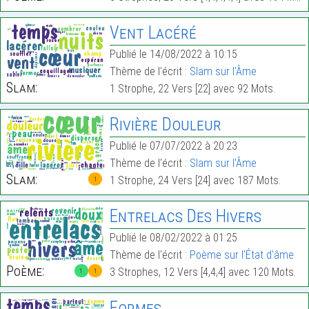
Vent Lacéré
Publié le 14/08/2022 à 10:15
Thème de l'écrit :
Slam sur l'Âme
Slam:
1 Strophe, 22 Vers [22] avec 92 Mots.
Rivière Douleur
Publié le 07/07/2022 à 20:23
Thème de l'écrit :
Slam sur l'Âme
Slam:
1 Strophe, 24 Vers [24] avec 187 Mots.
1
Entrelacs Des Hivers
Publié le 08/02/2022 à 01:25
Thème de l'écrit :
Poème sur l'État d'âme
Poème:
3 Strophes, 12 Vers [4,4,4] avec 120 Mots.
1
1
Formes