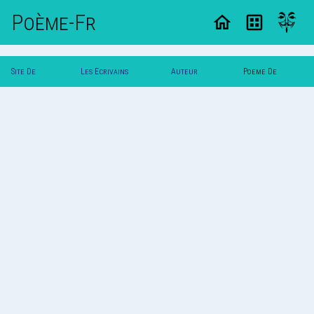
Poème-Fr
Site De
Les Ecrivains
Auteur
Poeme De
Poemes
Poetes
Maniho
Maniho