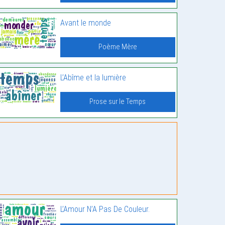
Avant le monde
Poème Mère
L’Abîme et la lumière
Prose sur le Temps
L’Amour N’A Pas De Couleur.