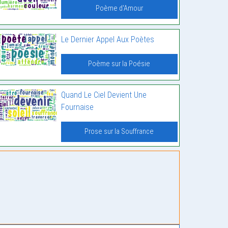
Poème d'Amour
Le Dernier Appel Aux Poètes
Poème sur la Poésie
Quand Le Ciel Devient Une
Fournaise
Prose sur la Souffrance