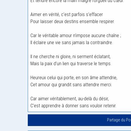
Et tendre encore la main malgré l’orgueil du cœur.
Aimer en vérité, c’est parfois s’effacer
Pour laisser deux destins ensemble respirer.
Car le véritable amour n’impose aucune chaîne ;
Il éclaire une vie sans jamais la contraindre.
Il ne cherche ni gloire, ni serment éclatant,
Mais la paix d’un lien qui traverse le temps.
Heureux celui qui porte, en son âme attendrie,
Cet amour qui grandit sans attendre merci.
Car aimer véritablement, au-delà du désir,
C’est apprendre à donner sans vouloir retenir.
Partage du P