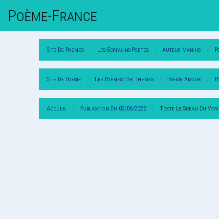
Poème-Fr
Ance
Site De Poemes
Les Ecrivains Poetes
Auteur Maniho
P
Site De Poesie
Les Poemes Par Themes
Poeme Amour
P
Accueil
Publication Du 02/06/2026
Texte Le Sceau Du Ver