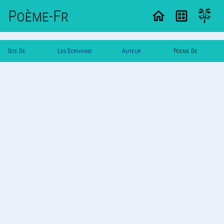
Poème-Fr
Site De
Les Ecrivains
Auteur
Poeme De
Poemes
Poetes
Maniho
Maniho