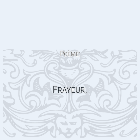
Poème:
Frayeur.