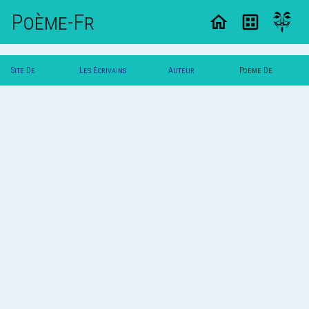
Poème-Fr
Site De
Les Ecrivains
Auteur
Poeme De
Poemes
Poetes
Maniho
Maniho