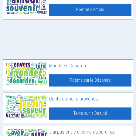
Poème d'Amour
Monde En Désordre.
Poème sur le Désordre
Conte culinaire provençal.
Texte sur la Beauté
J’ai pas envie d’écrire aujourd’hui.