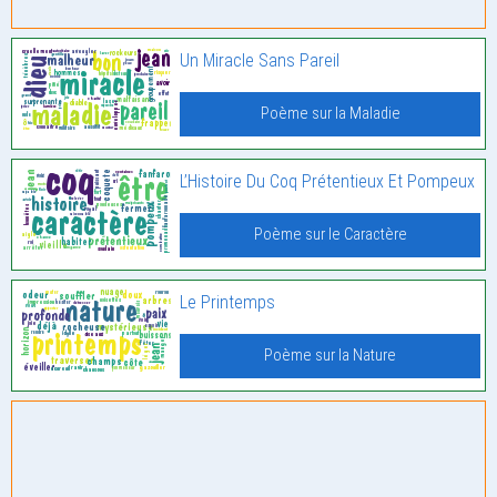
Un Miracle Sans Pareil
Poème sur la Maladie
L’Histoire Du Coq Prétentieux Et Pompeux
Poème sur le Caractère
Le Printemps
Poème sur la Nature