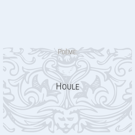
Poème:
Houle