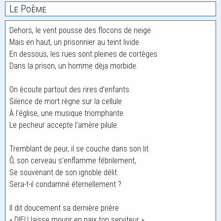
Le Poème
Dehors, le vent pousse des flocons de neige
Mais en haut, un prisonnier au teint livide
En dessous, les rues sont pleines de cortèges
Dans la prison, un homme dèja morbide.
On ècoute partout des rires d’enfants.
Silence de mort règne sur la cellule
À l’église, une musique triomphante
Le pecheur accepte l’amère pilule.
Tremblant de peur, il se couche dans son lit
Ô, son cerveau s’enflamme fébrilement,
Se souvenant de son ignoble délit.
Sera-t-il condamné éternellement ?
Il dit doucement sa dernière prière
« DIEU laisse mourir en paix ton serviteur »