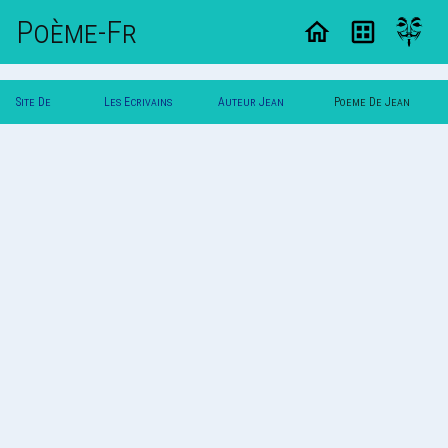
Poème-Fr
Site De
Les Ecrivains
Auteur Jean
Poeme De Jean
Poemes
Poetes
Dupont
Dupont