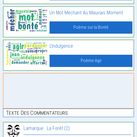
Un Mot Méchant Au Mauvais Moment
Poème sur la Bonté
L’Indulgence
Poème Agir
Texte Des Commentateurs
Lamarque : La Forêt (2)