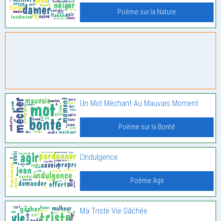
Poème sur la Nature
Un Mot Méchant Au Mauvais Moment
Poème sur la Bonté
L’Indulgence
Poème Agir
Ma Triste Vie Gâchée