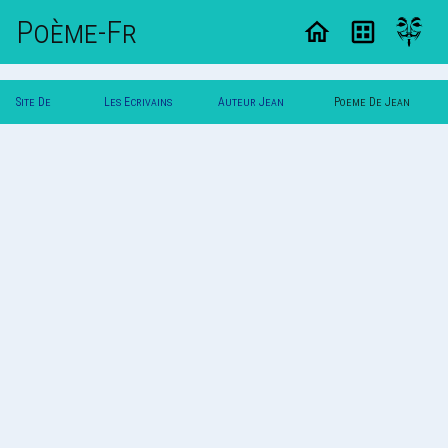
Poème-Fr
Site De
Les Ecrivains
Auteur Jean
Poeme De Jean
Poemes
Poetes
Dupont
Dupont