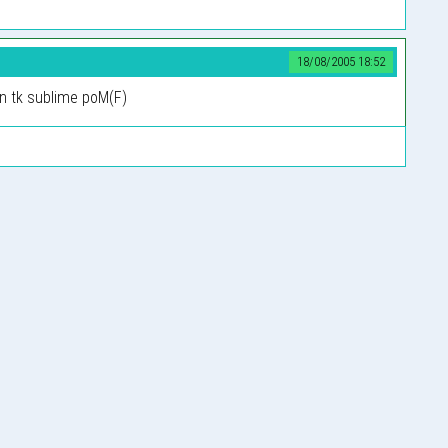
18/08/2005 18:52
! en tk sublime poM(F)