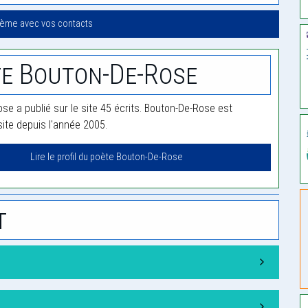
oème avec vos contacts
e Bouton-De-Rose
se a publié sur le site 45 écrits. Bouton-De-Rose est
te depuis l'année 2005.
Lire le profil du poète Bouton-De-Rose
t