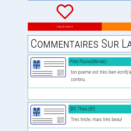
Coup de coeur: 0
Commentaires Sur La
Ptite Plume(Mimile)
ton poeme est très bien écrit!j
continu...
(Bf) Thea (Bf)
Très triste, mais très beau!