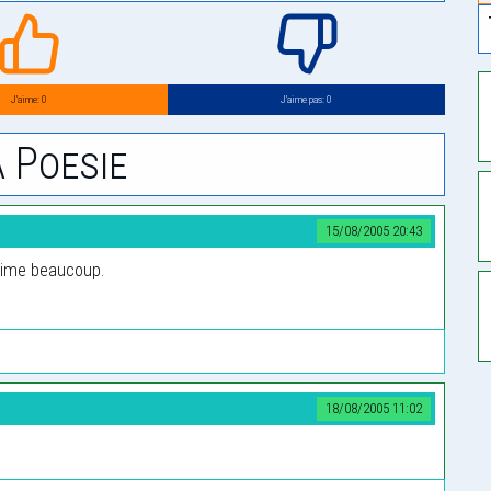
J’aime: 0
J’aime pas: 0
 Poesie
15/08/2005 20:43
’aime beaucoup.
18/08/2005 11:02