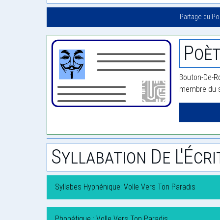
Partage du P
Poèt
Bouton-De-Ro
membre du si
Syllabation De L'Écri
Syllabes Hyphénique: Volle Vers Ton Paradis
Phonétique : Volle Vers Ton Paradis