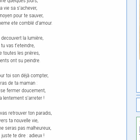
ine quelques jours,
a vie sa s’achever,
oyen pour te sauver,
meme ete comblé d’amour.
 decouvert la lumière,
tu vas t’eteindre,
e toutes les prières,
ents ont su peindre.
ur toi son déjà compter,
bras de ta maman :
 se fermer doucement,
a lentement s’arreter !
 vas retrouver ton paradis,
vers ta nouvelle vie,
 ne seras pas malheureux,
 juste te dire : adieux !