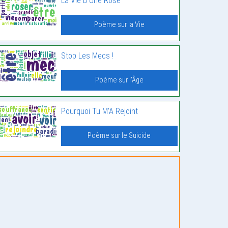
La Vie D’Une Rose
Poème sur la Vie
Stop Les Mecs !
Poème sur l'Âge
Pourquoi Tu M’A Rejoint
Poème sur le Suicide