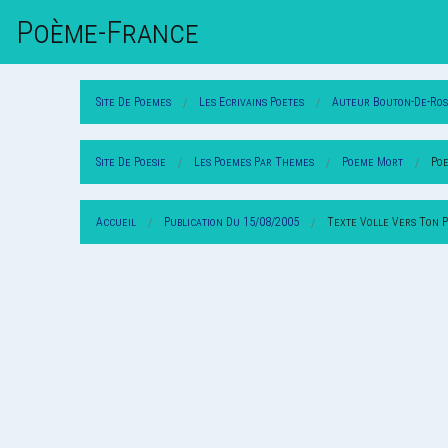
Poème-Fr
Ance
Site De Poemes
Les Ecrivains Poetes
Auteur Bouton-De-Ro
Site De Poesie
Les Poemes Par Themes
Poeme Mort
Poe
Accueil
Publication Du 15/08/2005
Texte Volle Vers Ton P