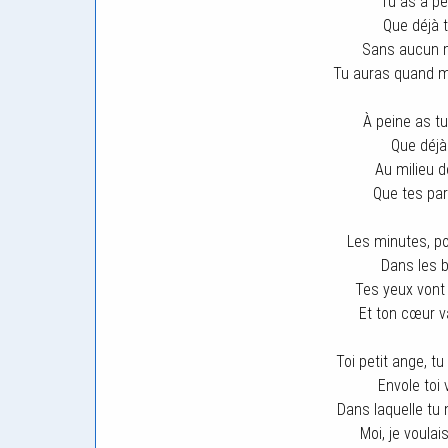
Tu as à pe
Que déjà t
Sans aucun m
Tu auras quand 
À peine as tu
Que déjà 
Au milieu d
Que tes par
Les minutes, po
Dans les 
Tes yeux vont
Et ton cœur v
Toi petit ange, tu
Envole toi 
Dans laquelle tu
Moi, je voulais