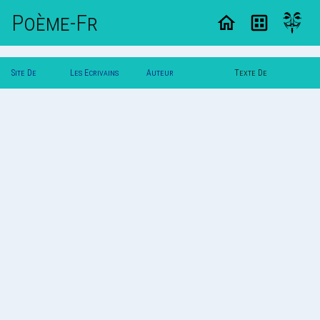
Poème-Fr
Site De
Les Ecrivains
Auteur
Texte De
Poemes
Poetes
Enleurhommage
Enleurhommage