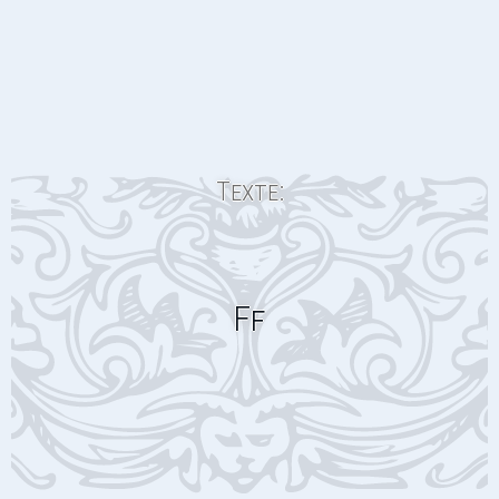
Texte:
Ff