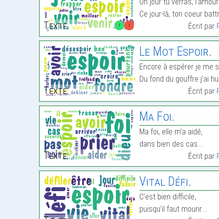
Un jour tu verras, l’amour
Ce jour-là, ton coeur bat
Texte:
Écrit par
1
1
Le Mot Espoir.
Encore à espérer je me s
Du fond du gouffre j’ai hu
Texte:
Écrit par
Ma Foi.
Ma foi, elle m’a aidé,
dans bien des cas.…
Texte:
Écrit par
Vital Défi.
C’est bien difficile,
puisqu’il faut mourir.…