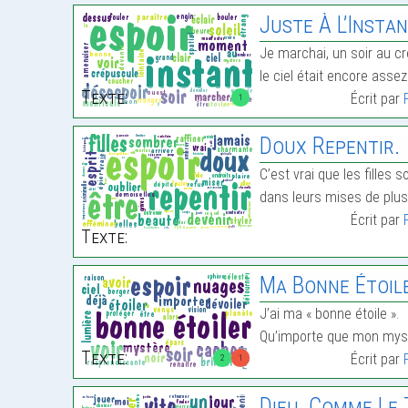
Juste À L’Insta
Je marchai, un soir au c
le ciel était encore assez 
Texte:
Écrit par
1
Doux Repentir.
C’est vrai que les filles s
dans leurs mises de plus
Écrit par
Texte:
Ma Bonne Étoil
J’ai ma « bonne étoile ».
Qu’importe que mon myst
Texte:
Écrit par
2
1
Dieu, Comme Le 