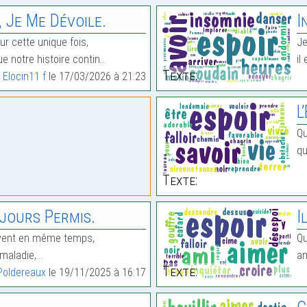
 Je Me Dévoile.
I
ur cette unique fois,
Je
ue notre histoire contin…
il
Texte:
r
Elocin11 f
le 17/03/2026 à 21:23
L
Qu
qu
Texte:
ujours Permis.
I
rivent en même temps,
Qu
e maladie,…
am
Texte:
Poldereaux
le 19/11/2025 à 16:17