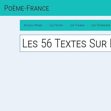
Poème-Fr
Ance
Accueil Poesie
Les Textes
Les Themes
Les Textes Sur 
Les 56 Textes Sur 