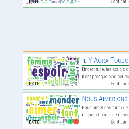
Texte:
Écrit par
Il Y Aura Touj
L’incertitude, les soucis 
il est presque cinq heure
Texte:
Écrit par
Nous Aimerions
Nous aimerions tant que
un jour changer de décor
Texte:
Écrit par
3
2