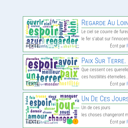
Regarde Au Loin
Le ciel se couvre de fureu
le fer s’abat sur l’innoce
Texte:
Écrit par
Paix Sur Terre.
Que cessent ces querelle
ces hostilités éternelles
Texte:
Écrit par
Un De Ces Jours
Un de ces jours
les choses changeront 
Texte:
Écrit par
1
1