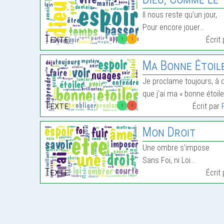
Il nous reste qu’un jour,
Pour encore jouer…
Texte:
Écrit
1
1
Ma Bonne Étoil
Je proclame toujours, à 
que j’ai ma « bonne étoile
Texte:
Écrit par
1
1
Mon Droit
Une ombre s’impose
Sans Foi, ni Loi…
Texte:
Écrit