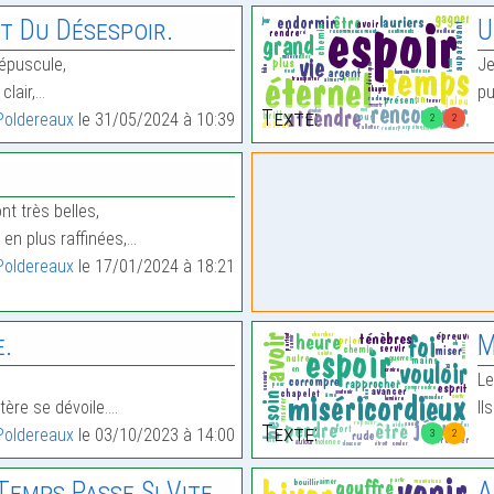
nt Du Désespoir.
U
répuscule,
Je
clair,…
pu
Texte:
Poldereaux
le 31/05/2024 à 10:39
2
2
ont très belles,
 en plus raffinées,…
Poldereaux
le 17/01/2024 à 18:21
e.
M
Le
ère se dévoile.…
Il
Texte:
Poldereaux
le 03/10/2023 à 14:00
3
2
Temps Passe Si Vite
A