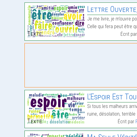
Lettre Ouverte,
Je me livre, je m’ouvre po
Celle qui fera peut être q
Texte:
Écrit pa
L’Espoir Est To
Si tous les malheurs ar
ruine, désolation, terribl
Texte:
Écrit par