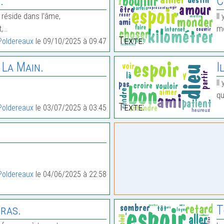
.
C
 réside dans l’âme,
Il
t,…
m
Texte:
Poldereaux
le 09/10/2025 à 09:47
 La Main.
I
Il
qu
Texte:
Poldereaux
le 03/07/2025 à 03:45
Poldereaux
le 04/06/2025 à 22:58
ras.
T