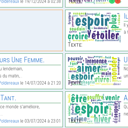
Texte:
Poldereaux
le 19/12/2024 à 02:38
1
1
I
Il
à 
Texte:
ours Une Femme.
U
du lendemain,
No
s du matin,…
un
Texte:
Poldereaux
le 14/07/2024 à 21:20
 Tant.
A
 ce monde s’améliore,
Qu
,…
ne
Texte:
Poldereaux
le 03/07/2024 à 23:01