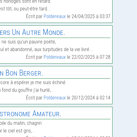
s horloges sont en retard.
 est tôt, ou peut-être tard.…
Écrit par
Poldereaux
le 24/04/2025 à 03:37
ers Un Autre Monde.
 ne suis qu’un pauvre poète,
ul et abandonné, aux turpitudes de la vie livré.…
Écrit par
Poldereaux
le 22/02/2025 à 07:28
n Bon Berger.
core à espérer je me suis échiné.
 fond du gouffre j’ai hurlé,…
Écrit par
Poldereaux
le 20/12/2024 à 02:14
stronome Amateur.
oile du matin, chagrin.
r le ciel est gris,…