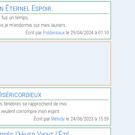
n Éternel Espoir.
 fus un temps,
is je m’endormis sur mes lauriers.…
Écrit par
Poldereaux
le 29/04/2024 à 01:10
iséricordieux
s ténèbres se rapprochent de moi
s veulent corrompre mon esprit…
Écrit par
Mélody
le 24/06/2023 à 15:59
près L’Hiver Vient L’Été.