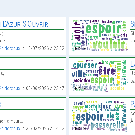
 L’Azur S’Ouvrir.
S
r,
Si
nce,…
vo
Texte:
Poldereaux
le 12/07/2026 à 23:32
L
s,
J’
…
sa
Texte:
Poldereaux
le 02/06/2026 à 23:47
.
P
No
mon amour.…
À 
Texte:
Poldereaux
le 31/03/2026 à 14:52