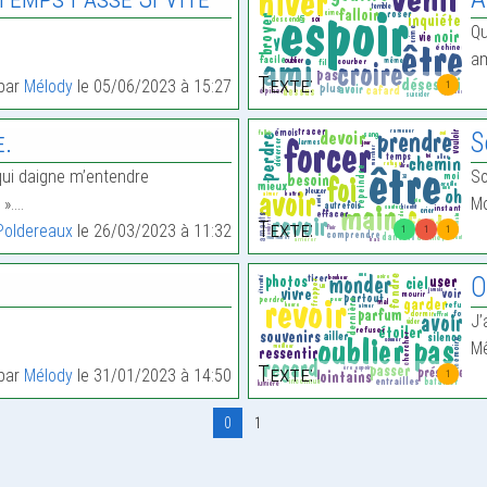
Qu
am
Texte:
 par
Mélody
le 05/06/2023 à 15:27
1
e.
S
qui daigne m’entendre
So
 ».…
Mo
Texte:
Poldereaux
le 26/03/2023 à 11:32
1
1
1
O
J’
M
Texte:
 par
Mélody
le 31/01/2023 à 14:50
1
0
1