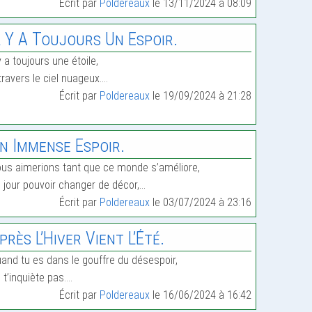
Écrit par
Poldereaux
le 13/11/2024 à 08:09
l Y A Toujours Un Espoir.
 y a toujours une étoile,
travers le ciel nuageux.…
Écrit par
Poldereaux
le 19/09/2024 à 21:28
n Immense Espoir.
us aimerions tant que ce monde s’améliore,
 jour pouvoir changer de décor,…
Écrit par
Poldereaux
le 03/07/2024 à 23:16
près L’Hiver Vient L’Été.
and tu es dans le gouffre du désespoir,
 t’inquiète pas.…
Écrit par
Poldereaux
le 16/06/2024 à 16:42