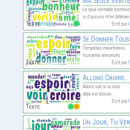
Ma Seule Vérité
Le seul véritable bonheur
si d’aucuns m’en blâmen
Texte:
Écrit par
1
Se Donner Tous
Tempêtes meurtrières,
tsunamis annoncés.…
Texte:
Écrit par
Allons Croire.
Allons voir si la rose
déjà est éclose.…
Écrit par
Texte:
2
2
Un Jour, Tu Ver