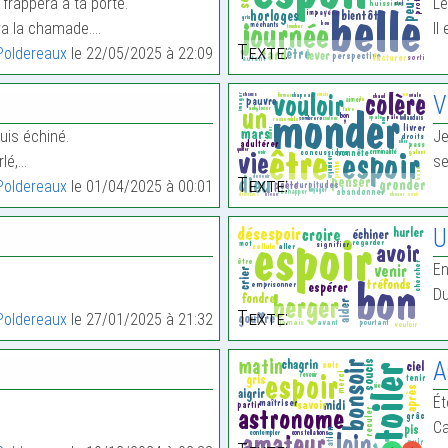
 frappera à ta porte.
Le
tra la chamade.…
Il
Texte:
Poldereaux
le 22/05/2025 à 22:09
V
uis échiné.
Je
rlé,…
se
Texte:
Poldereaux
le 01/04/2025 à 00:01
U
En
Du
Texte:
Poldereaux
le 27/01/2025 à 21:32
A
Ét
Ca