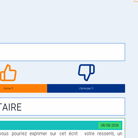
J’aime: 0
J’aime pas: 0
aire
08/08/2026
us pourrez exprimer sur cet écrit : votre ressenti, un