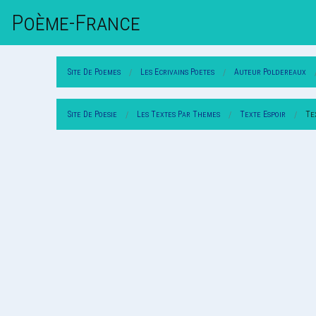
Poème-Fr
Ance
Site De Poemes
Les Ecrivains Poetes
Auteur Poldereaux
Site De Poesie
Les Textes Par Themes
Texte Espoir
Te