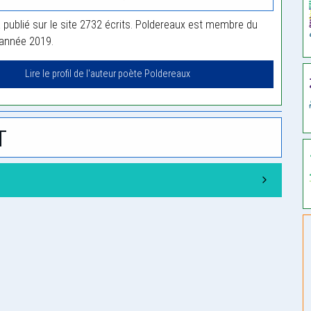
 publié sur le site 2732 écrits. Poldereaux est membre du
'année 2019.
Lire le profil de l'auteur poète Poldereaux
t