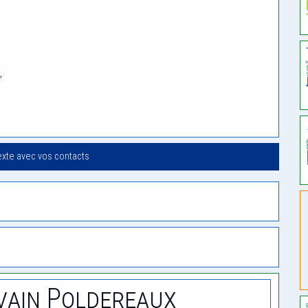
,
.
exte avec vos contacts
vain Poldereaux