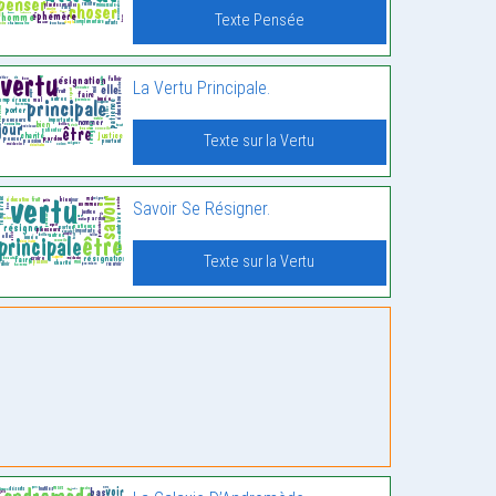
Texte Pensée
La Vertu Principale.
Texte sur la Vertu
Savoir Se Résigner.
Texte sur la Vertu