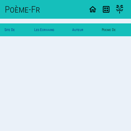
Poème-Fr
Site De
Les Ecrivains
Auteur
Poeme De
Poemes
Poetes
Bernie
Bernie