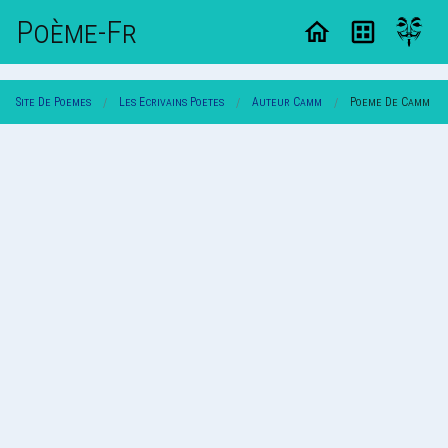
Poème-Fr
Site De Poemes
Les Ecrivains Poetes
Auteur Camm
Poeme De Camm