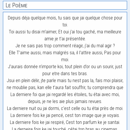
Le Poème
Depuis déja quelque mois, tu sais que jai quelque chose pour
toi.
Toi aussi tu disai m’aimer, Et oui j’ai tou gaché, ma meilleure
amie je t’ai présentée.
Je ne sais pas trop comment réagir, j’ai du mal agir ?
Elle T’aime aussi, mais malgrés sa, il l’attire aussi, Pas pour
moi.
J’aurais donnée n’importe koi, tout plein d’or ou un sourir, just
pour etre dans tes bras.
Jsui en plein délir, jte parle mais tu nest pas la, fais moi plaisir,
ne moublie pas, kan elle t’aura fait souffrir, tu comprendra que
La derniere foi que jai regardé les étoiles, tu étai avec moi,
depuis, je ne les aie plus jamais revues.
La derniere nuit ou jai dormi, c’est celle ou tu étai près de moi.
La derniere fois ke jai pencé, cest ton image que je voyais.
La derniere fois ke jai respiré, Cest ton parfum ke je santai.
La derneire fois ke jai touché, cétai ton bras au cinemas.