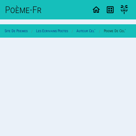
Poème-Fr
Site De Poemes
Les Ecrivains Poetes
Auteur Cel'
Poeme De Cel'