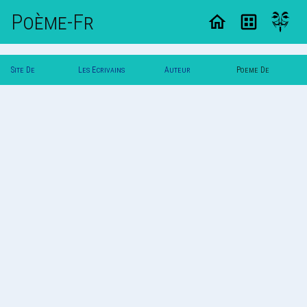
Poème-Fr
Site De
Les Ecrivains
Auteur
Poeme De
Poemes
Poetes
Charleb
Charleb