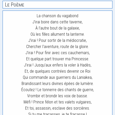
Le Poème
La chanson du vagabond
J’irai boire dans cette taverne,
À l’autre bout de la galaxie,
Où les filles allument ta lanterne.
J’irai ! Pour sortir de la médiocratie,
Chercher l’aventure, route de la gloire.
J’irai ! Pour finir avec ces cauchemars,
Et quelque part trouver ma Princesse.
J’irai ! Jusqu’aux enfers la voler à Hadès,
Et, de quelques contrées devenir ce Roi
Qui commande aux guerriers du Laniakea,
Brandissant leurs divines épées de lumière.
Écoutez ! Le tonnerre des chants de guerre,
Vrombir et brondir les voix de basse.
Méfi ! Prince félon et tes valets vulgaires,
Et toi, assassin, esclave des sorcières.
Si tu me tracasses, je te fracasse !