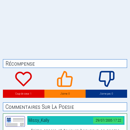
Récompense
Coup de coeur: 1
J’aime: 0
J’aime pas: 0
Commentaires Sur La Poesie
Missy_Kally
29/07/2005 17:22