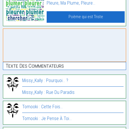
Pleure, Ma Plume, Pleure…
Poème qui est Triste
Texte Des Commentateurs
Missy_Kally : Pourquoi… ?
Missy_Kally : Rue Du Paradis
Tomooki : Cette Fois…
Tomooki : Je Pense À Toi…