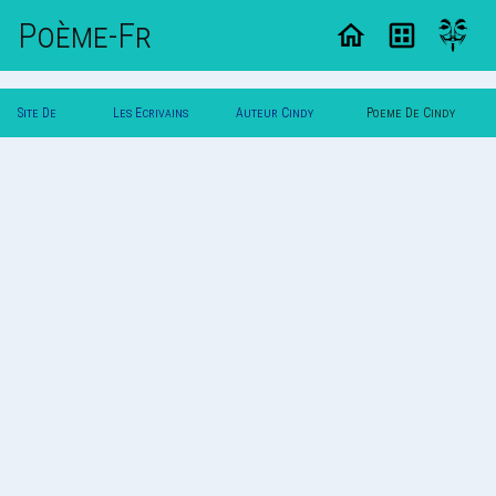
Poème-Fr
Site De
Les Ecrivains
Auteur Cindy
Poeme De Cindy
Poemes
Poetes
Limpens
Limpens