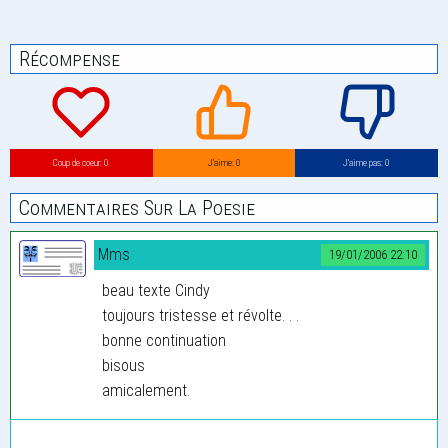
Récompense
Coup de coeur: 0
J’aime: 0
J’aime pas: 0
Commentaires Sur La Poesie
Mms
19/01/2006 22:10
beau texte Cindy
toujours tristesse et révolte. . .
bonne continuation
bisous
amicalement.