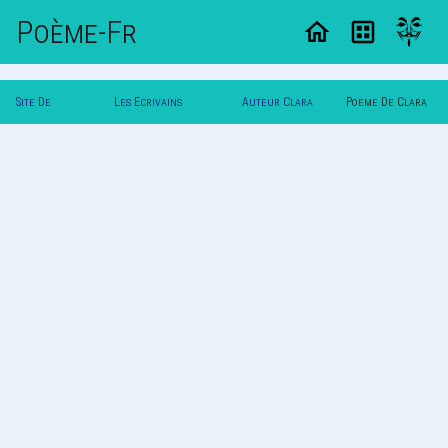
Poème-Fr
Site De
Les Ecrivains
Auteur Clara
Poeme De Clara
Poemes
Poetes
A
A