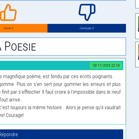
J’aime: 0
J’aime pas: 0
 Poesie
18/11/2024 22:18
 magnifique poème, est fendu par ces écrits poignants.
omme. Plus on s’en sert pour gommer les erreurs et plus
nit par s’effilocher. Il faut croire à l’impossible dans le neuf
ut arrive...
’est toujours la même histoire... Alors je pense qu’il vaudrait
re! Courage!