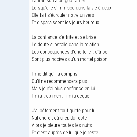
La trahison a un goût amer
Lorsqu’elle s’immisce dans la vie à deux
Elle fait s’écrouler notre univers
Et disparaissent les jours heureux
La confiance s’effrite et se brise
Le doute s’installe dans la relation
Les conséquences d’une telle traîtrise
Sont plus nocives qu’un mortel poison
Il me dit qu’il a compris
Qu’il ne recommencera plus
Mais je n’ai plus confiance en lui
Il m’a trop menti, il m’a déçue
J’ai bêtement tout quitté pour lui
Nul endroit où aller, du reste
Alors je pleure toutes les nuits
Et c’est auprès de lui que je reste.