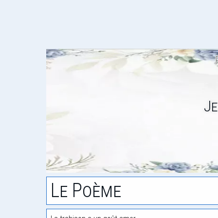
Je
Le Poème