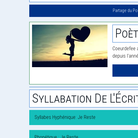
Partage du P
Poèt
Coeurdefee a
depuis l'ann
Syllabation De L'Écri
Syllabes Hyphénique: Je Reste
Phonétique : Je Reste