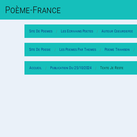
Poème-Fr
Ance
Site De Poemes
Les Ecrivains Poetes
Auteur Coeurdefee
Site De Poesie
Les Poemes Par Themes
Poeme Trahison
Accueil
Publication Du 25/10/2024
Texte Je Reste