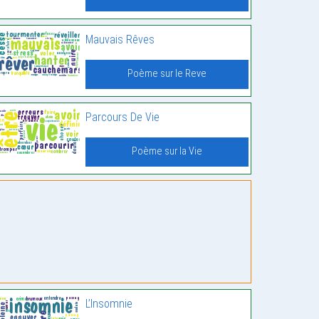
Mauvais Rêves
Poème sur le Reve
Parcours De Vie
Poème sur la Vie
L’Insomnie