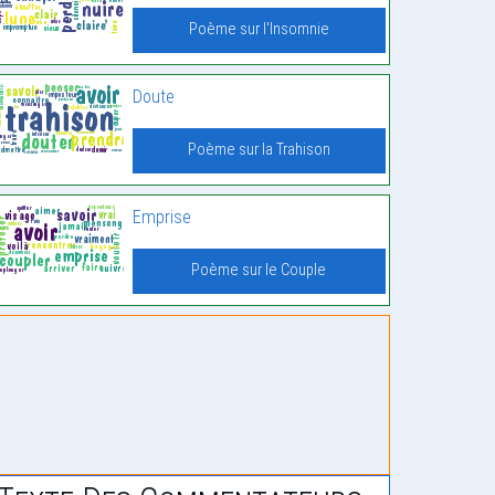
Poème sur l'Insomnie
Doute
Poème sur la Trahison
Emprise
Poème sur le Couple