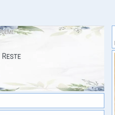
Poème:
 Reste