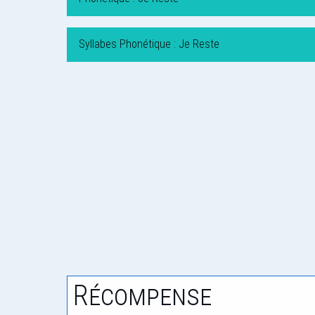
Syllabes Phonétique : Je Reste
Récompense