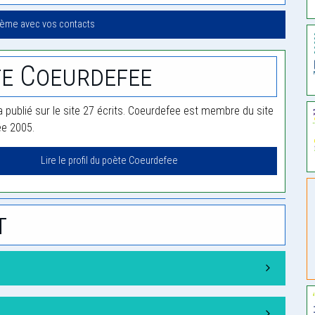
oème avec vos contacts
e Coeurdefee
 publié sur le site 27 écrits. Coeurdefee est membre du site
ée 2005.
Lire le profil du poète Coeurdefee
t