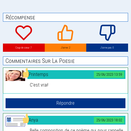
Récompense
Coup de coeur: 7
J’aime: 2
J’aime pas: 0
Commentaires Sur La Poesie
Printemps
25/06/2023 13:59
C’est vrai!
Anya
25/06/2023 18:02
Belle composition de ce poème qui nous rappelle