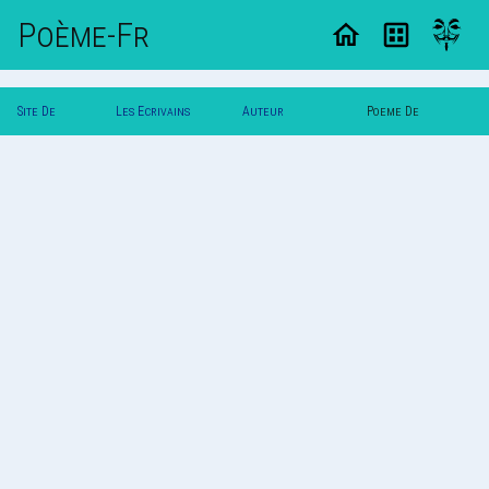
Poème-Fr
Site De
Les Ecrivains
Auteur
Poeme De
Poemes
Poetes
Coeurdefee
Coeurdefee