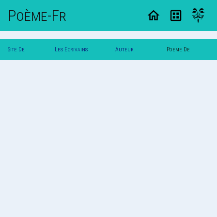
Poème-Fr
Site De
Les Ecrivains
Auteur
Poeme De
Poemes
Poetes
Blanche
Blanche