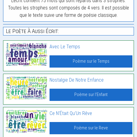
L'écrit contient 75 mots qui sont répartis dans 3 strophes.
Toutes les strophes sont composés de 4 vers. Il est possible
que le texte suive une forme de poésie classique.
Le Poète À Aussi Écrit:
Avec Le Temps
Poème sur le Temps
Nostalgie De Notre Enfance
Poème sur l'Enfant
Ce N’Était Qu’Un Rêve
Poème sur le Reve