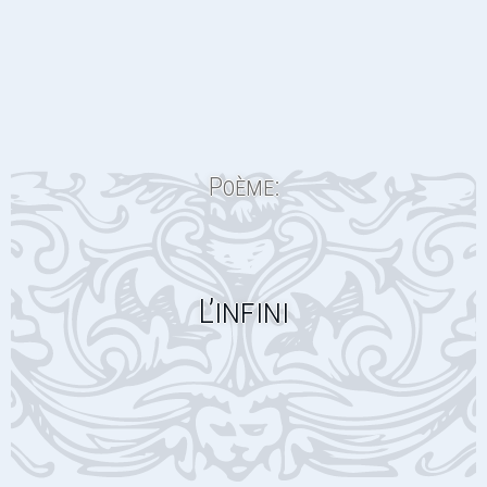
Poème:
L’infini