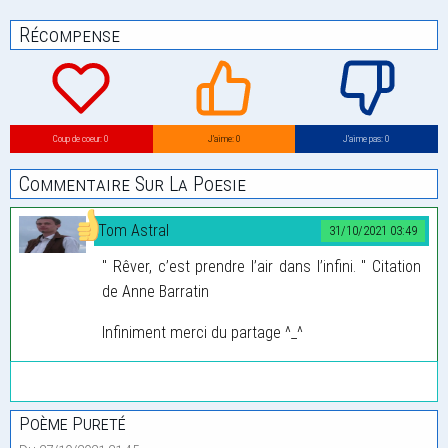
Récompense
Coup de coeur: 0
J’aime: 0
J’aime pas: 0
Commentaire Sur La Poesie
Tom Astral
31/10/2021 03:49
" Rêver, c’est prendre l’air dans l’infini. " Citation
de Anne Barratin
Infiniment merci du partage ^_^
Poème Pureté