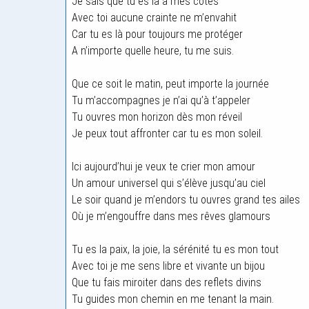
Je sais que tu es là à mes cotés
Avec toi aucune crainte ne m’envahit
Car tu es là pour toujours me protéger
A n’importe quelle heure, tu me suis.
Que ce soit le matin, peut importe la journée
Tu m’accompagnes je n’ai qu’à t’appeler
Tu ouvres mon horizon dès mon réveil
Je peux tout affronter car tu es mon soleil.
Ici aujourd’hui je veux te crier mon amour
Un amour universel qui s’élève jusqu’au ciel
Le soir quand je m’endors tu ouvres grand tes ailes
Où je m’engouffre dans mes rêves glamours
Tu es la paix, la joie, la sérénité tu es mon tout
Avec toi je me sens libre et vivante un bijou
Que tu fais miroiter dans des reflets divins
Tu guides mon chemin en me tenant la main.