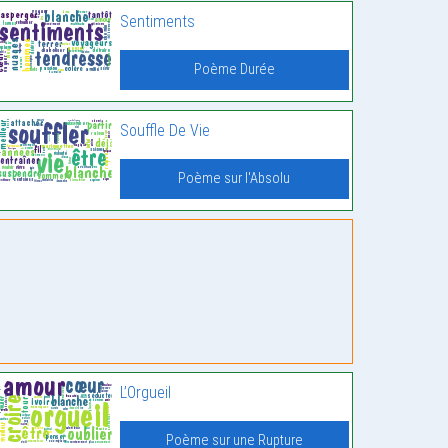
Sentiments
Poème Durée
Souffle De Vie
Poème sur l'Absolu
L’Orgueil
Poème sur une Rupture