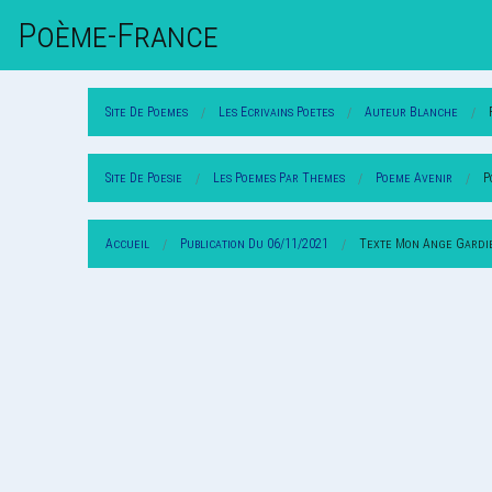
Poème-Fr
Ance
Site De Poemes
Les Ecrivains Poetes
Auteur Blanche
Site De Poesie
Les Poemes Par Themes
Poeme Avenir
P
Accueil
Publication Du 06/11/2021
Texte Mon Ange Gardi