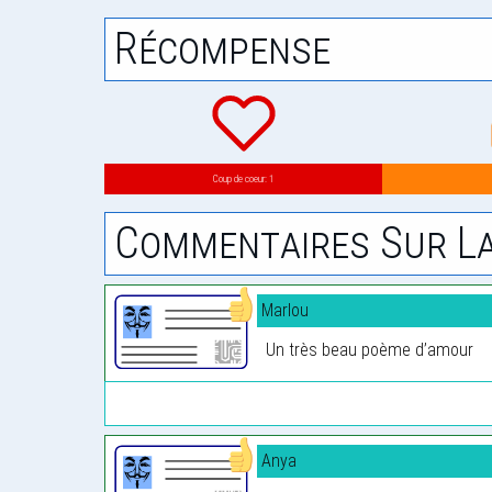
Récompense
Coup de coeur: 1
Commentaires Sur La
Marlou
Un très beau poème d’amour
Anya