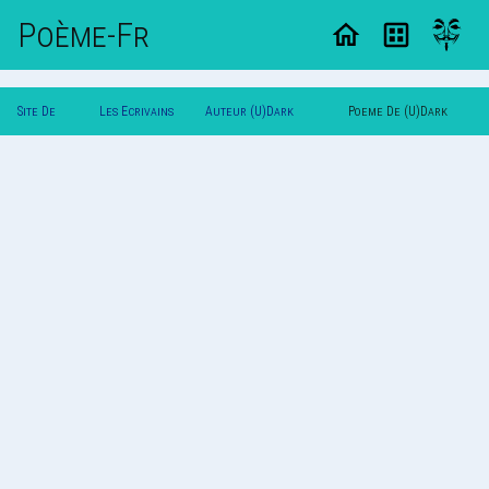
Poème-Fr
Site De
Les Ecrivains
Auteur (U)Dark
Poeme De (U)Dark
Poemes
Poetes
Chieuse66(U)
Chieuse66(U)