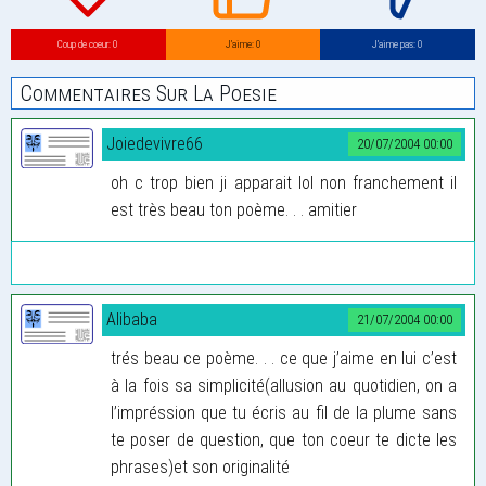
Coup de coeur: 0
J’aime: 0
J’aime pas: 0
Commentaires Sur La Poesie
Joiedevivre66
20/07/2004 00:00
oh c trop bien ji apparait lol non franchement il
est très beau ton poème. . . amitier
Alibaba
21/07/2004 00:00
trés beau ce poème. . . ce que j’aime en lui c’est
à la fois sa simplicité(allusion au quotidien, on a
l’impréssion que tu écris au fil de la plume sans
te poser de question, que ton coeur te dicte les
phrases)et son originalité