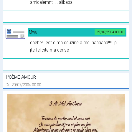
amicalemnt. . . alibaba
Mwa !!
21/07/2004 00:00
ehehe!!! est c ma couzine a moi naaaaaa!!!!!!:p
jte felicite ma cerise
Poème Amour
Du 20/07/2004 00:00