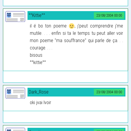
°°Kittie°°
23/08/2004 00:00
il é bo ton poeme
, j’peut comprendre j’me
mutile. . . . enfin si ta le temps tu peut aller voir
mon poeme "ma souffrance" qui parle de ça. . .
courage. . . .
bisous
°°kittie°°
Dark_Rose
23/08/2004 00:00
oki jvai lvoir