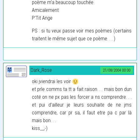
poème m’a beaucoup touchée
Amicalement
P’Tit Ange
PS : si tu veux passe voir mes poèmes (certains
traitent le même sujet que ce poème. . . )
Dark_Rose
21/08/2004 00:00
oki jviendrai les voir
et prle comms ta tt a fait raison. . . mais bon dun
coté on ne px pas les forcer a ns comprendre. . .
et pui d’ailleur je leurs souhaite de ne jms
comprendre, car pr sa, il faut etre pa c par là
mais bon. . .
kiss__;-)