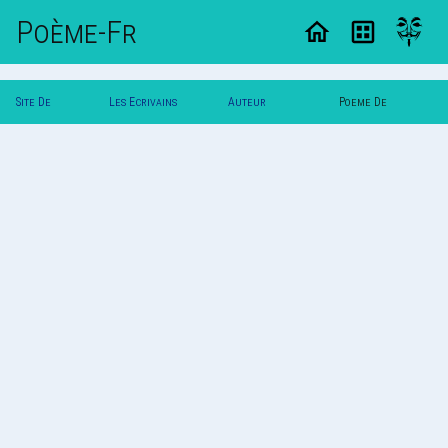
Poème-Fr
Site De
Les Ecrivains
Auteur
Poeme De
Poemes
Poetes
Dark_Rose
Dark_Rose