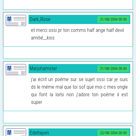
Dark_Rose
21/08/2004 00:00
et merci ossi pr ton comms half ange half devil
amitié__kiss
Marjohamster
21/08/2004 00:00
j’ai écrit un poéme sur se sujet ossi car je suis
ds le méme mal que toi sof que moi c mes ongle
qui font la loi!si non j’adore ton poéme il est
super
Edeltayon
22/08/2004 00:00