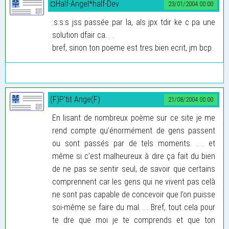
¤Half-Angel*half-Dev
23/01/2004 00:00
:s:s:s jss passée par la, als jpx tdir ke c pa une
solution dfair ca. . .
bref, sinon ton poeme est tres bien ecrit, jm bcp
(F)P'tit Ange(F)
21/08/2004 00:00
En lisant de nombreux poème sur ce site je me
rend compte qu’énormément de gens passent
ou sont passés par de tels moments. . . et
même si c’est malheureux à dire ça fait du bien
de ne pas se sentir seul, de savoir que certains
comprennent car les gens qui ne vivent pas celà
ne sont pas capable de concevoir que l’on puisse
soi-même se faire du mal. . . Bref, tout cela pour
te dre que moi je te comprends et que ton