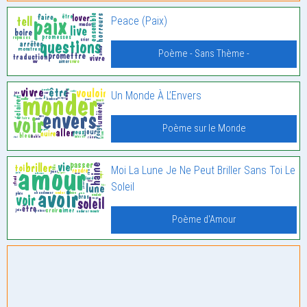
Peace (Paix)
Poème - Sans Thème -
Un Monde À L’Envers
Poème sur le Monde
Moi La Lune Je Ne Peut Briller Sans Toi Le
Soleil
Poème d'Amour