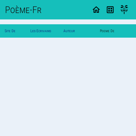
Poème-Fr
Site De
Les Ecrivains
Auteur
Poeme De
Poemes
Poetes
Darkvadorette
Darkvadorette