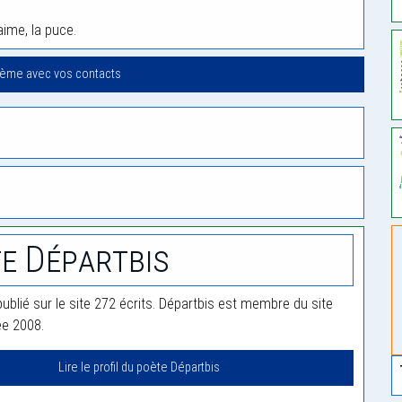
aime, la puce.
oème avec vos contacts
e Départbis
ublié sur le site 272 écrits. Départbis est membre du site
ée 2008.
Lire le profil du poète Départbis