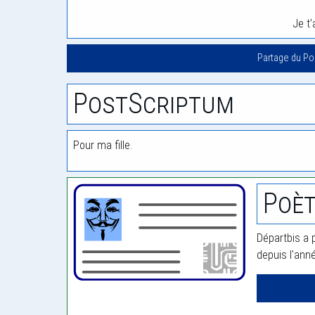
Je t’
Partage du P
PostScriptum
Pour ma fille.
Poèt
Départbis a p
depuis l'ann