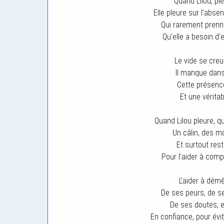
Quand Lilou, pl
Elle pleure sur l’abs
Qui rarement prenn
Qu’elle a besoin d’
Le vide se creu
Il manque dans 
Cette présenc
Et une vérita
Quand Lilou pleure, qu
Un câlin, des m
Et surtout rest
Pour l’aider à comp
L’aider à démê
De ses peurs, de s
De ses doutes, e
En confiance, pour évi