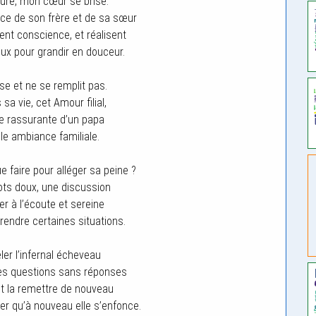
eure, mon cœur se brise.
ence de son frère et de sa sœur
ent conscience, et réalisent
eux pour grandir en douceur.
se et ne se remplit pas.
sa vie, cet Amour filial,
e rassurante d’un papa
ble ambiance familiale.
e faire pour alléger sa peine ?
ots doux, une discussion
er à l’écoute et sereine
rendre certaines situations.
ler l’infernal écheveau
es questions sans réponses
t la remettre de nouveau
ter qu’à nouveau elle s’enfonce.