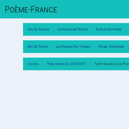
Poème-Fr
Ance
Site De Poemes
Les Ecrivains Poetes
Auteur Departbis
Site De Poesie
Les Poemes Par Themes
Poeme Tendresse
Accueil
Publication Du 23/01/2011
Texte Quand Lilou Ple