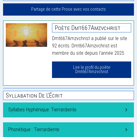
Partage de cette Prose avec vos contacts
Poète Dmt667Amzvchrist
Dmt667Amzvchrist a publié sur le site
92 écrits. Dmt667Amzvchrist est
membre du site depuis l'année 2025.
Lire le profil du poète
Dmt667Amzvchrist
Syllabation De L'Écrit
Syllabes Hyphénique: Tierrardiente
Phonétique : Tierrardiente