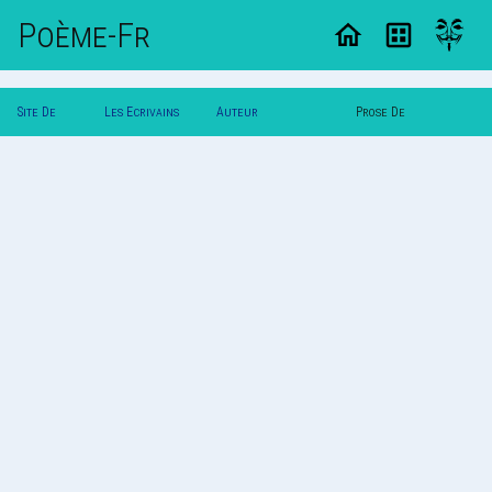
Poème-Fr
Site De
Les Ecrivains
Auteur
Prose De
Poemes
Poetes
Dmt667Amzvchrist
Dmt667Amzvchrist