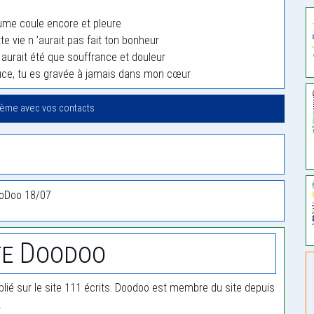
lume coule encore et pleure
e vie n ’aurait pas fait ton bonheur
n aurait été que souffrance et douleur
Puce, tu es gravée à jamais dans mon cœur
oème avec vos contacts
DooDoo 18/07
te Doodoo
lié sur le site 111 écrits. Doodoo est membre du site depuis
.