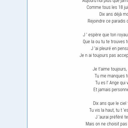
Aujourd’hui plus que jama
Comme tous les 18 juil
Dix ans déjà mo
Rejoindre ce paradis 
J ’ espère que ton roya
Que la ou tu te trouves 
J ’ai pleuré en pen
Je n ai toujours pas acce
Je t’aime toujours, 
Tu me manques to
Tu es l’ Ange qui 
Et jamais personn
Dix ans que le ciel 
Tu vis la haut, tu t 
J ’aurai préféré t
Mais on ne choisit pas