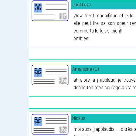
Just.Love
Wow c’est magnifique et je te
elle peut lire sa son coeur re
comme tu le fait si bien!!
Amitiée
Amandine (U)
ah alors la j applaudi je trou
donne ton mon courage c vrai
Nickus
moi aussi j’applaudis. . . c trè