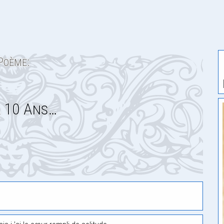
Poème:
 10 Ans…