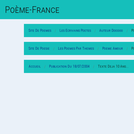
Poème-Fr
Ance
Site De Poemes
Les Ecrivains Poetes
Auteur Doodoo
P
Site De Poesie
Les Poemes Par Themes
Poeme Amour
P
Accueil
Publication Du 18/07/2004
Texte Deja 10 Ans...