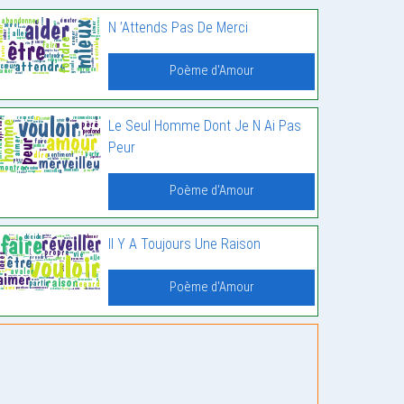
N ’Attends Pas De Merci
Poème d'Amour
Le Seul Homme Dont Je N Ai Pas
Peur
Poème d'Amour
Il Y A Toujours Une Raison
Poème d'Amour