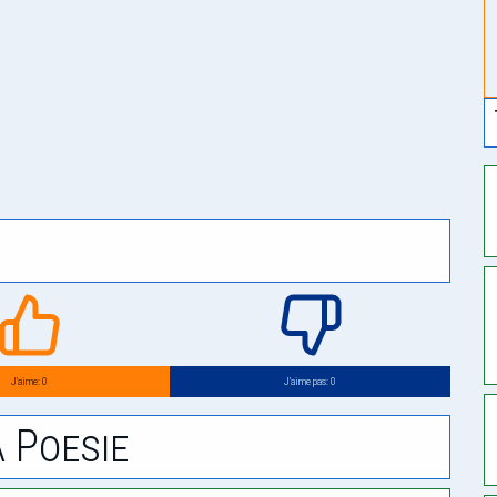
J’aime: 0
J’aime pas: 0
 Poesie