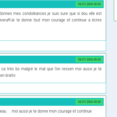
18/07/2004 00:00
 donnes mes condoléances je suis sure que si dou elle est
vivera!!!Je te donne tout mon courage et continue a écrire
18/07/2004 00:00
ve ca trés bo malgré le mal que l’on ressen moi aussi je te
men braVo
18/07/2004 00:00
s beau. . . moi aussi je te donne mon courage et continue