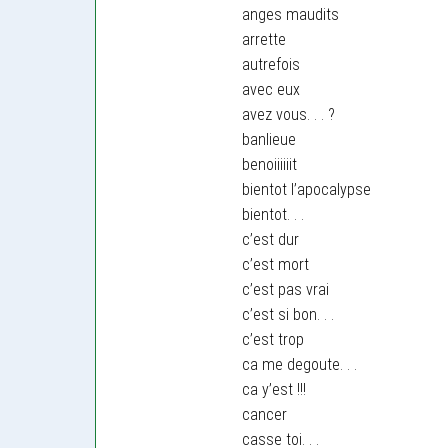
anges maudits
arrette
autrefois
avec eux
avez vous. . . ?
banlieue
benoiiiiiit
bientot l’apocalypse
bientot. . .
c’est dur
c’est mort
c’est pas vrai
c’est si bon. . .
c’est trop
ca me degoute. . .
ca y’est !!!
cancer
casse toi. . .