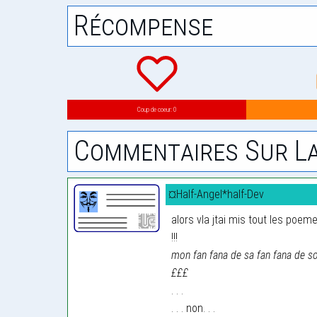
Récompense
Coup de coeur: 0
Commentaires Sur La
¤Half-Angel*half-Dev
alors vla jtai mis tout les poem
!!!
mon fan fana de sa fan fana de s
£££
. . .
. . . non. . .