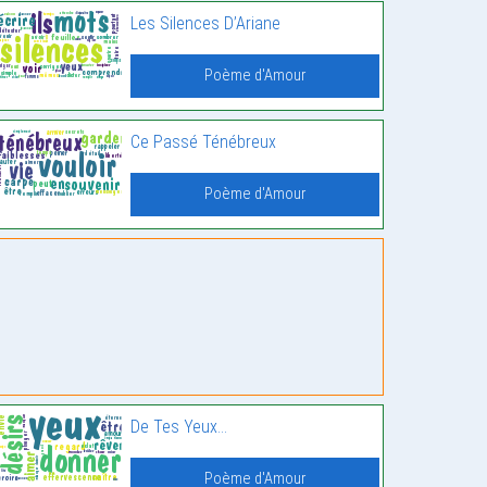
Les Silences D’Ariane
Poème d'Amour
Ce Passé Ténébreux
Poème d'Amour
De Tes Yeux…
Poème d'Amour