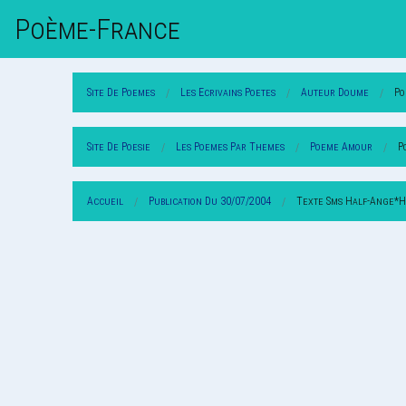
Poème-Fr
Ance
Site De Poemes
Les Ecrivains Poetes
Auteur Doume
Po
Site De Poesie
Les Poemes Par Themes
Poeme Amour
P
Accueil
Publication Du 30/07/2004
Texte Sms Half-Ange*H