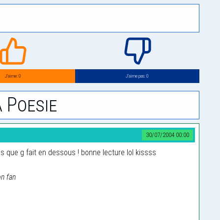
J’aime: 0
J’aime pas: 0
 Poesie
30/07/2004 00:00
es que g fait en dessous ! bonne lecture lol kissss
on fan