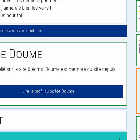
ur voir tes derniers poemes ?
 j’aimerais bien les voirs !
ous pour toi…
oème avec vos contacts
te Doume
ié sur le site 6 écrits. Doume est membre du site depuis
.
Lire le profil du poète Doume
t