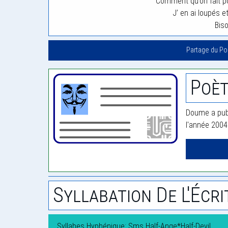
Comment qu’on fait po
J’ en ai loupés et
Bis
Partage du P
Poè
Doume a publ
l'année 2004
Syllabation De L'Écri
Syllabes Hyphénique: Sms Half-Ange*Half-Devil