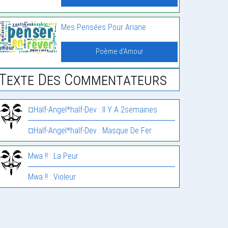
Mes Pensées Pour Ariane
Poème d'Amour
Texte Des Commentateurs
¤Half-Angel*half-Dev : Il Y A 2semaines
¤Half-Angel*half-Dev : Masque De Fer
Mwa !! : La Peur
Mwa !! : Violeur