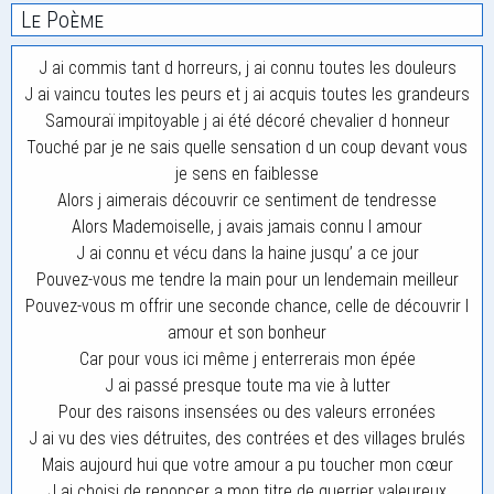
Le Poème
J ai commis tant d horreurs, j ai connu toutes les douleurs
J ai vaincu toutes les peurs et j ai acquis toutes les grandeurs
Samouraï impitoyable j ai été décoré chevalier d honneur
Touché par je ne sais quelle sensation d un coup devant vous
je sens en faiblesse
Alors j aimerais découvrir ce sentiment de tendresse
Alors Mademoiselle, j avais jamais connu l amour
J ai connu et vécu dans la haine jusqu’ a ce jour
Pouvez-vous me tendre la main pour un lendemain meilleur
Pouvez-vous m offrir une seconde chance, celle de découvrir l
amour et son bonheur
Car pour vous ici même j enterrerais mon épée
J ai passé presque toute ma vie à lutter
Pour des raisons insensées ou des valeurs erronées
J ai vu des vies détruites, des contrées et des villages brulés
Mais aujourd hui que votre amour a pu toucher mon cœur
J ai choisi de renoncer a mon titre de guerrier valeureux