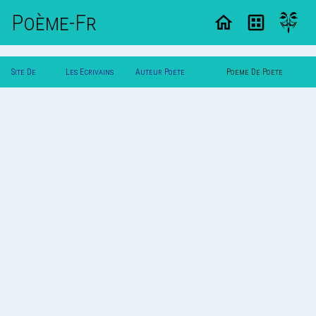
Poème-Fr
Site De
Les Ecrivains
Auteur Poete
Poeme De Poete
Poemes
Poetes
Melancolique
Melancolique