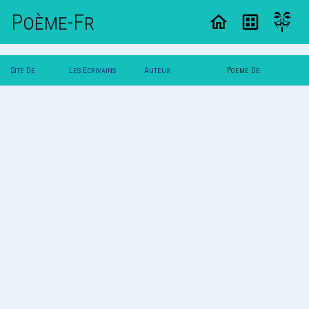
Poème-Fr
Site De
Les Ecrivains
Auteur
Poeme De
Poemes
Poetes
Enviedailleurs
Enviedailleurs