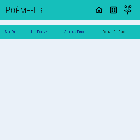
Poème-Fr
Site De
Les Ecrivains
Auteur Eric
Poeme De Eric
Poemes
Poetes
Dunkerque
Dunkerque