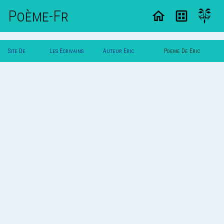
Poème-Fr
Site De
Les Ecrivains
Auteur Eric
Poeme De Eric
Poemes
Poetes
Dunkerque
Dunkerque