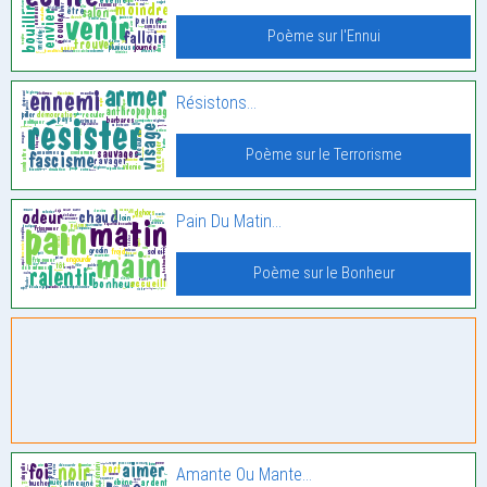
Poème sur l'Ennui
Résistons…
Poème sur le Terrorisme
Pain Du Matin…
Poème sur le Bonheur
Amante Ou Mante…