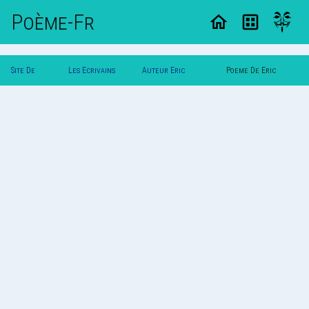
Poème-Fr
Site De
Les Ecrivains
Auteur Eric
Poeme De Eric
Poemes
Poetes
Dunkerque
Dunkerque