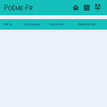
Poème-Fr
Site De
Les Ecrivains
Auteur Eric
Poeme De Eric
Poemes
Poetes
Dunkerque
Dunkerque