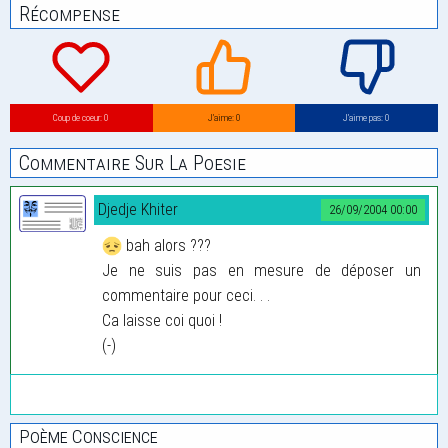
Récompense
Coup de coeur: 0
J’aime: 0
J’aime pas: 0
Commentaire Sur La Poesie
Djedje Khiter
26/09/2004 00:00
bah alors ???
Je ne suis pas en mesure de déposer un
commentaire pour ceci. . .
Ca laisse coi quoi !
(-)
Poème Conscience