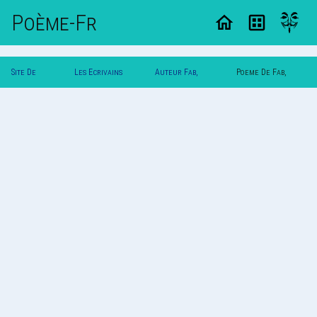
Poème-Fr
Site De
Les Ecrivains
Auteur Fab,
Poeme De Fab,
Poemes
Poetes
Kristell
Kristell