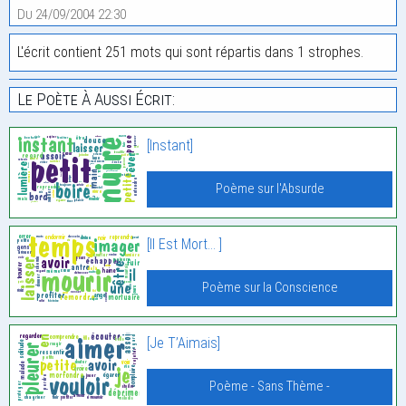
Du 24/09/2004 22:30
L'écrit contient 251 mots qui sont répartis dans 1 strophes.
Le Poète À Aussi Écrit:
[Instant]
Poème sur l'Absurde
[Il Est Mort… ]
Poème sur la Conscience
[Je T’Aimais]
Poème - Sans Thème -