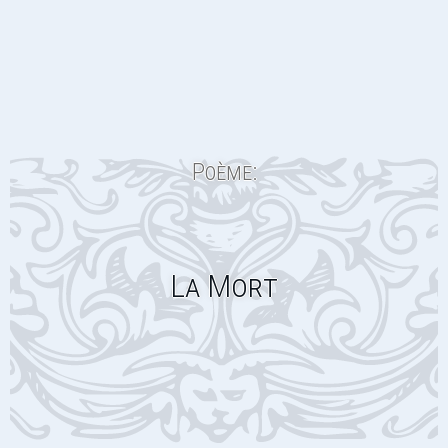
Poème:
La Mort