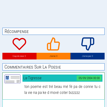
Récompense
Coup de coeur: 0
J’aime: 0
J’aime pas: 0
Commentaires Sur La Poesie
La-Tigresse
05/09/2004 00:00
ton poeme est tré beau mé fé pa de conrie tu c
la vie na pa ke d mové coter bizzzzz