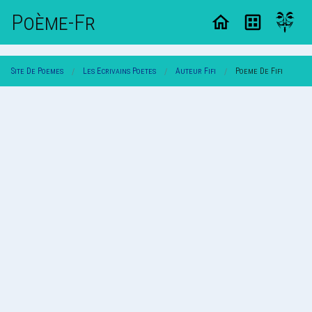
Poème-Fr
Site De Poemes
Les Ecrivains Poetes
Auteur Fifi
Poeme De Fifi