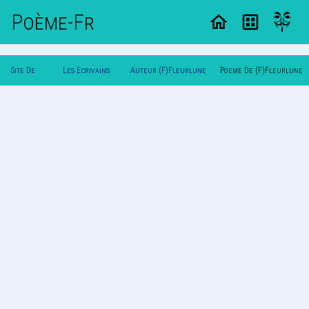
Poème-Fr
Site De
Les Ecrivains
Auteur (F)Fleurlune
Poeme De (F)Fleurlune
Poemes
Poetes
Mimi(F)
Mimi(F)