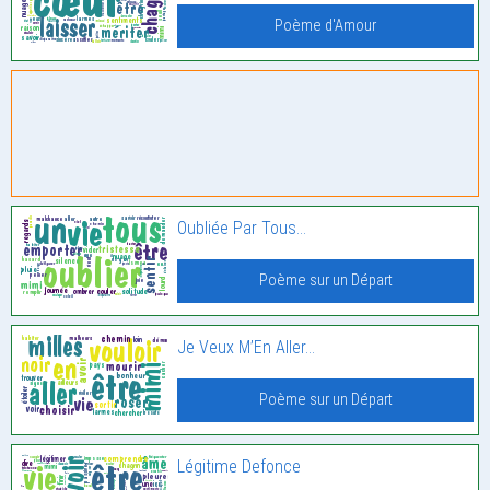
Poème d'Amour
Oubliée Par Tous…
Poème sur un Départ
Je Veux M’En Aller…
Poème sur un Départ
Légitime Defonce