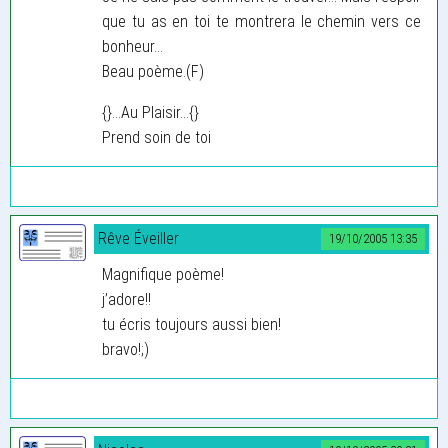
que tu as en toi te montrera le chemin vers ce
bonheur...
Beau poème.(F)
{}...Au Plaisir...{}
Prend soin de toi
Rêve Éveiller
19/10/2005 13:35
Magnifique poème!
j’adore!!
tu écris toujours aussi bien!
bravo!;)